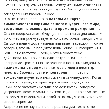
понять, почему они ревнивы, почему им тяжело начинать
проекты или почему они чувствуют себя защищенными с
определенным камнем на шее.
Это не просто вера — это
натальная карта
,
символическая картина вашего внутреннего мира,
созданная на основе даты и времени рождения
.
Она не предсказывает будущее, но дает язык для описания
того, что вы уже чувствуете. Когда астролог говорит, что
Сатурн в вашем доме карьеры вызывает задержки — он не
говорит, что вы не получите повышение. Он говорит: «Ты
боишься ответственности, и это мешает тебе
действовать». Это и есть сила астрологии — она
превращает расплывчатые эмоции в понятные модели. А
талисманы
,
предметы, которые люди носят для
чувства безопасности и контроля
— это не
волшебные амулеты, а инструменты самовнушения. Когда
вы носите кулон, который «притягивает удачу», вы
начинаете замечать больше возможностей, говорите
увереннее, берете больше рисков. И да — это работает. Не
потому что камень магический, а потому что вы изменили
свое восприятие.
Астрология не научна, но она реальна для тех, кто ею