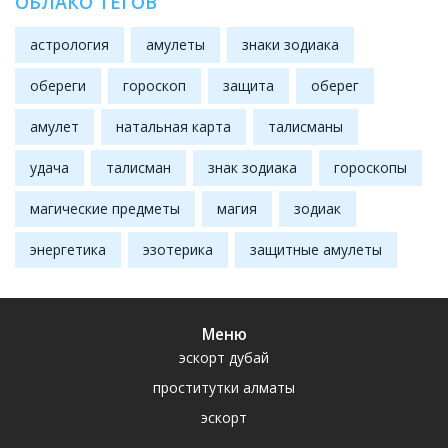
ОБЛАКО ТЕГОВ
астрология
амулеты
знаки зодиака
обереги
гороскоп
защита
оберег
амулет
натальная карта
талисманы
удача
талисман
знак зодиака
гороскопы
магические предметы
магия
зодиак
энергетика
эзотерика
защитные амулеты
Меню
эскорт дубай
проститутки алматы
эскорт