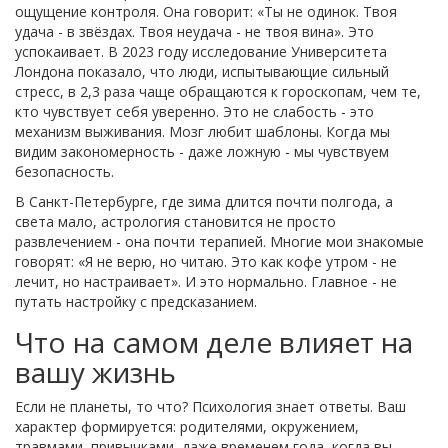
ощущение контроля. Она говорит: «Ты не одинок. Твоя
удача - в звёздах. Твоя неудача - не твоя вина». Это
успокаивает. В 2023 году исследование Университета
Лондона показало, что люди, испытывающие сильный
стресс, в 2,3 раза чаще обращаются к гороскопам, чем те,
кто чувствует себя уверенно. Это не слабость - это
механизм выживания. Мозг любит шаблоны. Когда мы
видим закономерность - даже ложную - мы чувствуем
безопасность.
В Санкт-Петербурге, где зима длится почти полгода, а
света мало, астрология становится не просто
развлечением - она почти терапией. Многие мои знакомые
говорят: «Я не верю, но читаю. Это как кофе утром - не
лечит, но настраивает». И это нормально. Главное - не
путать настройку с предсказанием.
Что на самом деле влияет на
вашу жизнь
Если не планеты, то что? Психология знает ответы. Ваш
характер формируется: родителями, окружением,
травмами, привычками, даже временем года, когда вы