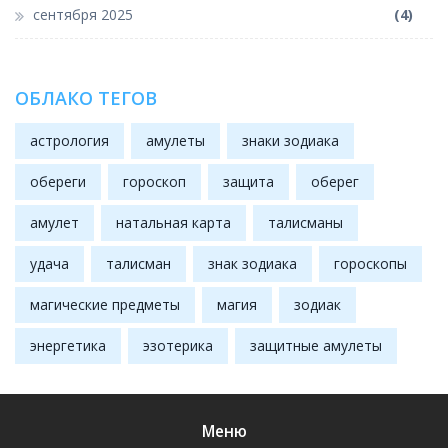
сентября 2025
(4)
ОБЛАКО ТЕГОВ
астрология
амулеты
знаки зодиака
обереги
гороскоп
защита
оберег
амулет
натальная карта
талисманы
удача
талисман
знак зодиака
гороскопы
магические предметы
магия
зодиак
энергетика
эзотерика
защитные амулеты
Меню