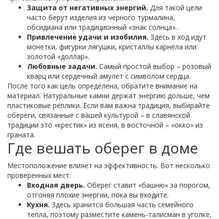
Защита от негативных энергий.
Для такой цели
часто берут изделия из черного турмалина,
обсидиана или традиционный «знак солнца».
Привлечение удачи и изобилия.
Здесь в ход идут
монетки, фигурки лягушки, кристаллы карнёла или
золотой «доллар».
Любовные задачи.
Самый простой выбор – розовый
кварц или сердечный амулет с символом сердца.
После того как цель определена, обратите внимание на
материал. Натуральные камни держат энергию дольше, чем
пластиковые реплики. Если вам важна традиция, выбирайте
обереги, связанные с вашей культурой – в славянской
традиции это «крестик» из ясеня, в восточной – «окко» из
граната.
Где вешать оберег в доме
Местоположение влияет на эффективность. Вот несколько
проверенных мест:
Входная дверь.
Оберег ставит «башню» за порогом,
отгоняя плохие энергии, пока вы входите.
Кухня.
Здесь хранится большая часть семейного
тепла, поэтому разместите камень-талисман в уголке,