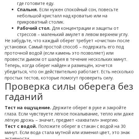
где готовите еду.
Спальня.
Если нужен спокойный сон, повесьте
небольшой кристалл над кроватью или на
прикроватный столик.
Рабочий стол.
Для концентрации и защиты от
стрессов – маленький амулет в левом верхнем углу.
Не забудьте, что каждый оберег требует «очистки» после
установки. Самый простой способ – подержать его под
проточной водой (если камень это позволяет) или
провести дымом от шалфея в течение нескольких минут.
Теперь, когда оберег найден и размещён, хочется
убедиться, что он действительно работает. Есть несколько
простых тестов, которые помогут проверить силу.
Проверка силы оберега без
гаданий
Тест на ощущение.
Держите оберег в руке и закройте
глаза. Если чувствуете лёгкое покалывание, тепло или даже
лёгкую дрожь – значит, предмет «захватил» энергию.
Тест с водой.
Положите оберег в стакан с водой на 30
минут. Если вода стала мутной или изменил цвет, это знак
активности.