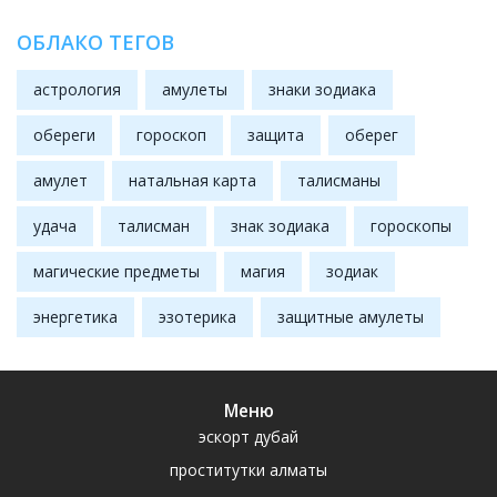
ОБЛАКО ТЕГОВ
астрология
амулеты
знаки зодиака
обереги
гороскоп
защита
оберег
амулет
натальная карта
талисманы
удача
талисман
знак зодиака
гороскопы
магические предметы
магия
зодиак
энергетика
эзотерика
защитные амулеты
Меню
эскорт дубай
проститутки алматы