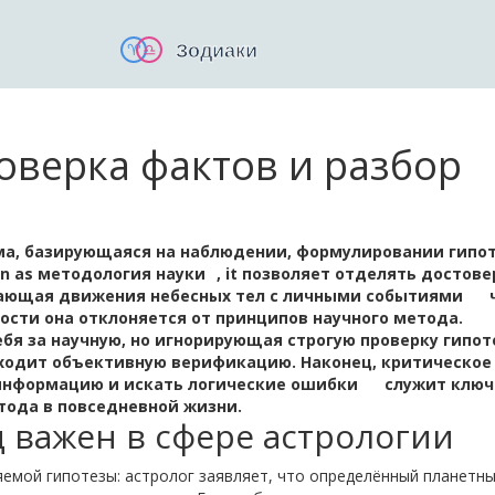
оверка фактов и разбор
ма, базирующаяся на наблюдении, формулировании гипот
wn as
методология науки
, it позволяет отделять достов
вающая движения небесных тел с личными событиями
ности она отклоняется от принципов
научного метода
.
бя за научную, но игнорирующая строгую проверку гипот
оходит объективную верификацию. Наконец,
критическое
информацию и искать логические ошибки
служит клю
тода в повседневной жизни.
 важен в сфере астрологии
емой гипотезы: астролог заявляет, что определённый планетн