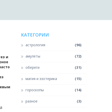
КАТЕГОРИИ
астрология
(96)
амулеты
(72)
ез и
ерное
часто
обереги
(31)
ез
магия и эзотерика
(15)
чевым
гороскопы
(14)
разное
(3)
ый