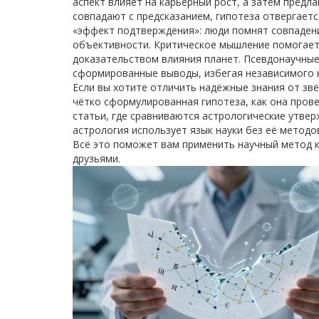
аспект влияет на карьерный рост, а затем предла
совпадают с предсказанием, гипотеза отвергаетс
«эффект подтверждения»: люди помнят совпадени
объективности. Критическое мышление помогает 
доказательством влияния планет. Псевдонаучные
сформированные выводы, избегая независимого 
Если вы хотите отличить надёжные знания от звё
чётко сформулированная гипотеза, как она прове
статьи, где сравниваются астрологические утвер
астрология использует язык науки без её методо
Всё это поможет вам применить научный метод к
друзьями.