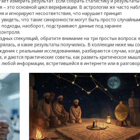
гает измерить результат. Если собрать статистику и результаты
я – это основной цикл верификации. В астрологии же часто на
я и игнорируют несоответствия, что нарушает принцип
увидеть, что такие синхронности могут быть просто случайными
 подходы, наоборот, подстраивают данные под заранее
контроля.
здных спекуляций, обратите внимание на три простых вопроса: 
рялась, и какие результаты получились. В коллекции ниже мы с
ждения с реальными исследованиями, разбираются случаи, когд
в, и даются практические советы, как развить критическое мышл
 любой информации, встретившейся в интернете или в разговор