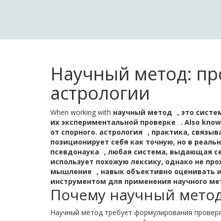
Научный метод: пр
астрологии
When working with
научный метод
,
это систе
их экспериментальной проверке
. Also kno
от спорного.
астрология
,
практика, связы
позиционирует себя как точную, но в реаль
псевдонаука
,
любая система, выдающая се
использует похожую лексику, однако не пр
мышление
,
навык объективно оценивать 
инструментом для применения научного ме
Почему научный метод
Научный метод требует формулирования проверя