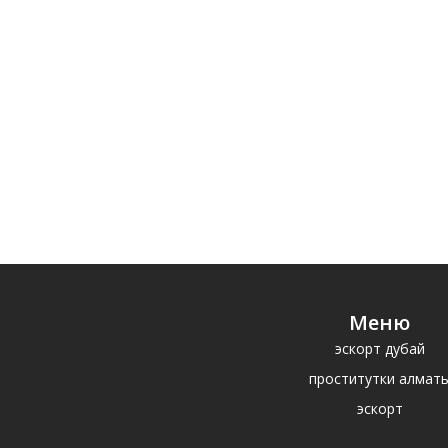
Меню
эскорт дубай
проститутки алмат
эскорт