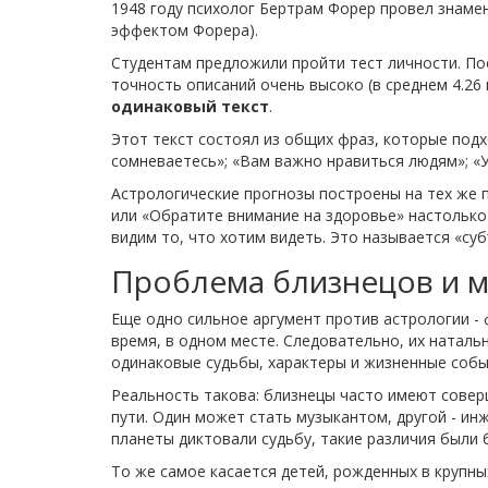
1948 году психолог Бертрам Форер провел знаме
эффектом Форера).
Студентам предложили пройти тест личности. По
точность описаний очень высоко (в среднем 4.26 
одинаковый текст
.
Этот текст состоял из общих фраз, которые подх
сомневаетесь»; «Вам важно нравиться людям»; «У
Астрологические прогнозы построены на тех же 
или «Обратите внимание на здоровье» настолько
видим то, что хотим видеть. Это называется «су
Проблема близнецов и 
Еще одно сильное аргумент против астрологии -
время, в одном месте. Следовательно, их наталь
одинаковые судьбы, характеры и жизненные собы
Реальность такова: близнецы часто имеют сове
пути. Один может стать музыкантом, другой - ин
планеты диктовали судьбу, такие различия были
То же самое касается детей, рожденных в крупн