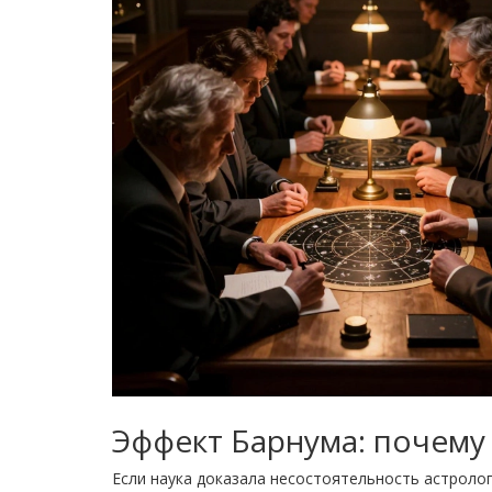
Эффект Барнума: почему
Если наука доказала несостоятельность астроло