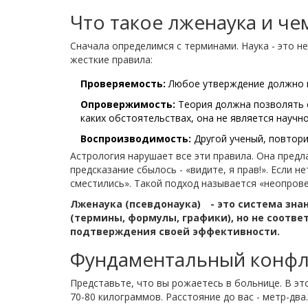
Что такое лженаука и че
Сначала определимся с терминами. Наука - это н
жесткие правила:
Проверяемость:
Любое утверждение должно 
Опровержимость:
Теория должна позволять 
каких обстоятельствах, она не является научно
Воспроизводимость:
Другой ученый, повтори
Астрология нарушает все эти правила. Она предл
предсказание сбылось - «видите, я прав!». Если 
сместились». Такой подход называется «неопров
Лженаука (псевдонаука)
- это
система зна
(термины, формулы, графики), но не соотве
подтверждения своей эффективности.
Фундаментальный конфл
Представьте, что вы рожаетесь в больнице. В эт
70-80 килограммов. Расстояние до вас - метр-дв