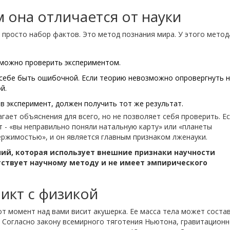
м она отличается от науки
е просто набор фактов. Это метод познания мира. У этого метод
можно проверить экспериментом.
себе быть ошибочной. Если теорию невозможно опровергнуть н
й.
в эксперимент, должен получить тот же результат.
агает объяснения для всего, но не позволяет себя проверить. Е
нет - «вы неправильно поняли натальную карту» или «планеты
ержимостью», и он является главным признаком лженауки.
ний, которая использует внешние признаки научности
тствует научному методу и не имеет эмпирического
икт с физикой
от момент над вами висит акушерка. Ее масса тела может соста
а. Согласно закону всемирного тяготения Ньютона, гравитацион