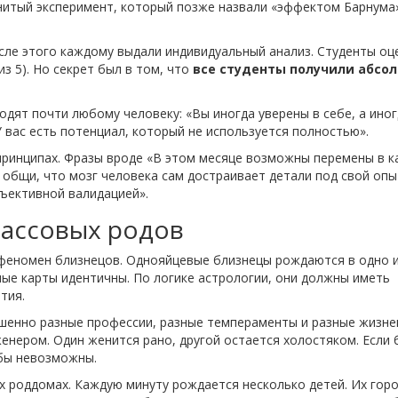
нитый эксперимент, который позже назвали «эффектом Барнума»
сле этого каждому выдали индивидуальный анализ. Студенты оц
из 5). Но секрет был в том, что
все студенты получили абсо
одят почти любому человеку: «Вы иногда уверены в себе, а ино
 вас есть потенциал, который не используется полностью».
принципах. Фразы вроде «В этом месяце возможны перемены в к
 общи, что мозг человека сам достраивает детали под свой опы
бъективной валидацией».
массовых родов
 феномен близнецов. Однояйцевые близнецы рождаются в одно 
ные карты идентичны. По логике астрологии, они должны иметь
тия.
ршенно разные профессии, разные темпераменты и разные жизн
женером. Один женится рано, другой остается холостяком. Если 
 бы невозможны.
ых роддомах. Каждую минуту рождается несколько детей. Их гор