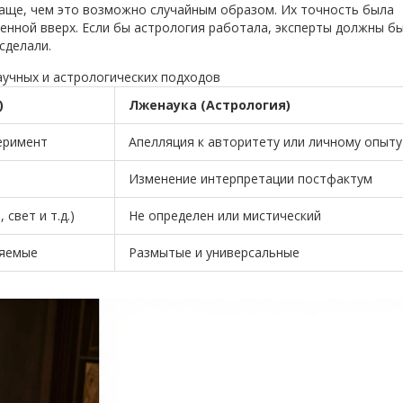
чаще, чем это возможно случайным образом. Их точность была
енной вверх. Если бы астрология работала, эксперты должны б
сделали.
аучных и астрологических подходов
)
Лженаука (Астрология)
еримент
Апелляция к авторитету или личному опыту
Изменение интерпретации постфактум
 свет и т.д.)
Не определен или мистический
ряемые
Размытые и универсальные