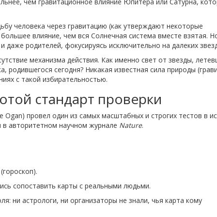
льнее, чем гравитационное влияние Юпитера или Сатурна, кот
дьбу человека через гравитацию (как утверждают некоторые
о большее влияние, чем вся Солнечная система вместе взятая. Н
 и даже родителей, фокусируясь исключительно на далеких звезд
сутствие механизма действия. Как именно свет от звезды, летев
а, родившегося сегодня? Никакая известная сила природы (грав
ниях с такой избирательностью.
отой стандарт проверки
ne Ogan) провел один из самых масштабных и строгих тестов в и
ы в авторитетном научном журнале
Nature
.
(гороскоп).
ись сопоставить карты с реальными людьми.
я: ни астрологи, ни организаторы не знали, чья карта кому