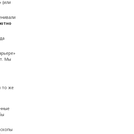
 (или
енивали
лютно
гда
арьере»
т. Мы
и то же
енные
бы
оскопы