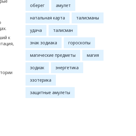
орые
оберег
амулет
натальная карта
талисманы
о
ах.
удача
талисман
ший к
знак зодиака
гороскопы
итация,
магические предметы
магия
зодиак
энергетика
стории
эзотерика
защитные амулеты