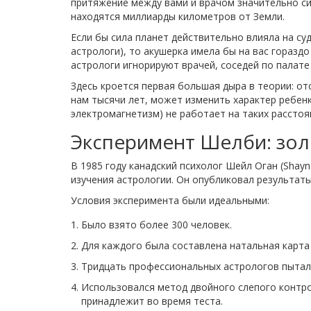
притяжение между вами и врачом значительно си
находятся миллиарды километров от Земли.
Если бы сила планет действительно влияла на су
астрологи), то акушерка имела бы на вас горазд
астрологи игнорируют врачей, соседей по палате
Здесь кроется первая большая дыра в теории: от
нам тысячи лет, может изменить характер ребенк
электромагнетизм) не работает на таких расстоя
Эксперимент Шелби: зол
В 1985 году канадский психолог Шейл Оган (Shay
изучения астрологии. Он опубликовал результат
Условия эксперимента были идеальными:
Было взято более 300 человек.
Для каждого была составлена натальная карта 
Тридцать профессиональных астрологов пытал
Использовался метод двойного слепого контрол
принадлежит во время теста.