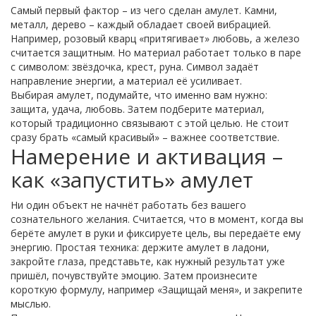
Самый первый фактор – из чего сделан амулет. Камни,
металл, дерево – каждый обладает своей вибрацией.
Например, розовый кварц «притягивает» любовь, а железо
считается защитным. Но материал работает только в паре
с символом: звёздочка, крест, руна. Символ задаёт
направление энергии, а материал её усиливает.
Выбирая амулет, подумайте, что именно вам нужно:
защита, удача, любовь. Затем подберите материал,
который традиционно связывают с этой целью. Не стоит
сразу брать «самый красивый» – важнее соответствие.
Намерение и активация –
как «запустить» амулет
Ни один объект не начнёт работать без вашего
сознательного желания. Считается, что в момент, когда вы
берёте амулет в руки и фиксируете цель, вы передаёте ему
энергию. Простая техника: держите амулет в ладони,
закройте глаза, представьте, как нужный результат уже
пришёл, почувствуйте эмоцию. Затем произнесите
короткую формулу, например «Защищай меня», и закрепите
мыслью.