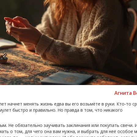
Агнита В
ет начнет менять жизнь едва вы его возьмёте в руки. Кто-то ср
улет быстро и правильно. Но правда в том, что никакого
ым. Не обязательно заучивать заклинания или покупать свечи. 
ать о том, для чего она вам нужна, и выбрать для неё особое м