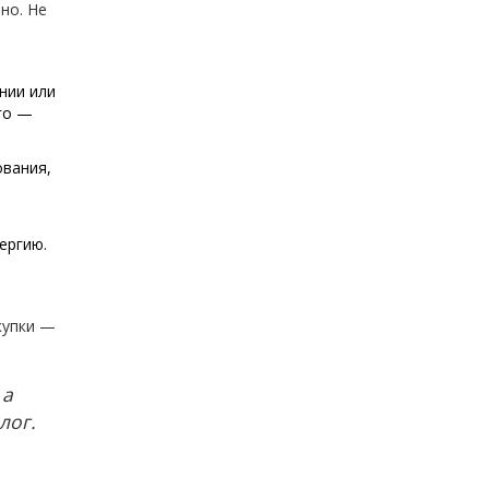
но. Не
нии или
его —
ования,
ергию.
купки —
 а
лог.