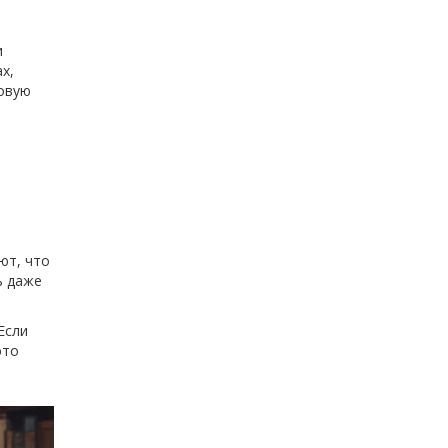
и
х,
товую
ют, что
ь даже
Если
это