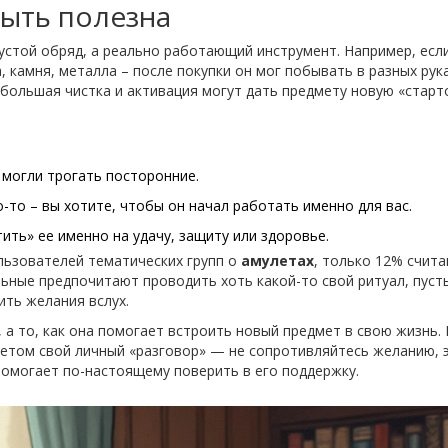
быть полезна
устой обряд, а реально работающий инструмент. Например, есл
 камня, металла – после покупки он мог побывать в разных рука
ебольшая чистка и активация могут дать предмету новую «стар
о могли трогать посторонние.
о-то – вы хотите, чтобы он начал работать именно для вас.
ить» ее именно на удачу, защиту или здоровье.
ользователей тематических групп о
амулетах
, только 12% счита
льные предпочитают проводить хоть какой-то свой ритуал, пуст
ить желания вслух.
 а то, как она помогает встроить новый предмет в свою жизнь. 
летом свой личный «разговор» — не сопротивляйтесь желанию, 
помогает по-настоящему поверить в его поддержку.