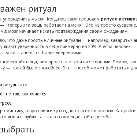
 важен ритуал
т упорядочить мысли. Когда мы сами проводим
ритуал актива
 — “теперь эта вещь работает на меня". Это не просто суеверие,
ми: мозг начинает искать подтверждения своим ожиданиям.
ло, что даже простые личные ритуалы — например, заварить ча
учшают уверенность в себе примерно на 20%. А если человек
оступки становятся более уверенными.
магической» вещи, чем просто настроиться словами. Помню, как
тку — так ей было спокойнее. Этот способ может работать и дл
 результате.
т не так, как хочется.
тресс.
ро мистику, а про привычку создавать «точки опоры». Каждый 
о-то дышит глубже, а кто-то совмещает оба способа.
 выбрать