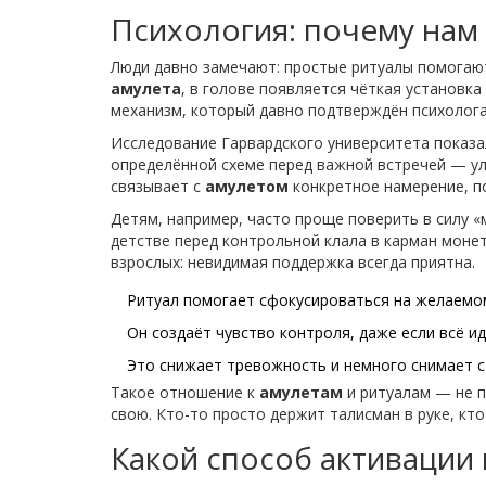
Психология: почему нам
Люди давно замечают: простые ритуалы помогаю
амулета
, в голове появляется чёткая установка
механизм, который давно подтверждён психолога
Исследование Гарвардского университета показа
определённой схеме перед важной встречей — ул
связывает с
амулетом
конкретное намерение, п
Детям, например, часто проще поверить в силу «
детстве перед контрольной клала в карман моне
взрослых: невидимая поддержка всегда приятна.
Ритуал помогает сфокусироваться на желаемом
Он создаёт чувство контроля, даже если всё идё
Это снижает тревожность и немного снимает с
Такое отношение к
амулетам
и ритуалам — не п
свою. Кто-то просто держит талисман в руке, кт
Какой способ активации