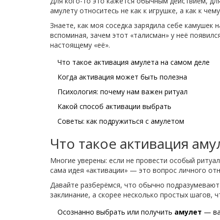
Для кого-то это кажется обычным действием, для
амулету относитесь не как к игрушке, а как к чем
Знаете, как моя соседка зарядила себе камушек н
вспоминая, зачем этот «талисман» у неё появилс
настоящему «её».
Что такое активация амулета на самом деле
Когда активация может быть полезна
Психология: почему нам важен ритуал
Какой способ активации выбрать
Советы: как подружиться с амулетом
Что такое активация аму
Многие уверены: если не провести особый ритуа
сама идея «активации» — это вопрос личного отн
Давайте разберёмся, что обычно подразумеваю
заклинание, а скорее несколько простых шагов,
Осознанно выбрать или получить
амулет
— ва