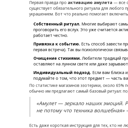
Первая правда про
активацию амулета
— все с
существует обязательного ритуала для любого п
украшением. Вот что реально помогает включить
Собственный ритуал.
Многие выбирают самый
проговорить его вслух. Это уже считается акти
работает честно.
Привязка к событию.
Есть способ завести пр
первая встреча). Так вы психологически связы
Очищение стихиями.
Любители традиций про
оставляют на лунном свете или даже зарывают 
Индивидуальный подход.
Если вам близка и
подумайте о том, что этот предмет — часть ва
По статистике магазинов эзотерики, около 65% 
обычно им предлагают самый базовый ритуал: по
«Амулет — зеркало наших эмоций. Ри
не потому что техника волшебная» 
Есть даже короткая инструкция для тех, кто не л