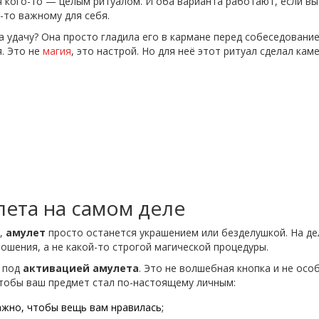
 кого-то — целым ритуалом. И оба варианта работают, если вы
у-то важному для себя.
а удачу? Она просто гладила его в кармане перед собеседовани
я. Это не
магия
, это настрой. Но для неё этот ритуал сделал кам
лета на самом деле
л,
амулет
просто останется украшением или безделушкой. На де
ошения, а не какой-то строгой магической процедуры.
т под
активацией амулета
. Это не волшебная кнопка и не осо
 чтобы ваш предмет стал по-настоящему личным:
жно, чтобы вещь вам нравилась;