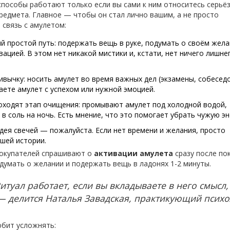
пособы работают только если вы сами к ним относитесь серьёз
редмета. Главное — чтобы он стал лично вашим, а не просто
 связь с амулетом:
 простой путь: подержать вещь в руке, подумать о своём жела
вацией. В этом нет никакой мистики и, кстати, нет ничего лишн
ивычку: носить амулет во время важных дел (экзамены, собесед
ваете амулет с успехом или нужной эмоцией.
ходят этап очищения: промывают амулет под холодной водой,
в соль на ночь. Есть мнение, что это помогает убрать чужую эн
дея свечей — пожалуйста. Если нет времени и желания, просто
шей истории.
покупателей спрашивают о
активации амулета
сразу после по
думать о желании и подержать вещь в ладонях 1-2 минуты.
туал работает, если вы вкладываете в него смысл,
— делится Наталья Завадская, практикующий психо
юбит усложнять: