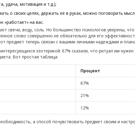
, удача, мотивация и т.д.);
ать о своих целях, держать её в руках, можно поговорить мысл
он «работает» на вас.
ют свечи, воду, соль. Но большинство психологов уверены, что
орённое слово совершенно не обязательно для его эффективност
тот предмет теперь связан с вашими личными надеждами и план
 интересующихся эзотерикой: 67% сказали, что ритуал им нужен
дмета. Вот простая таблица:
Процент
67%
21%
12%
необходимость, а способ почувствовать предмет своим и настр