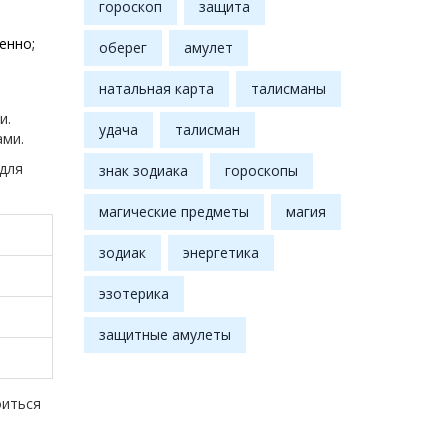
гороскоп
защита
енно;
оберег
амулет
натальная карта
талисманы
и.
удача
талисман
ами.
 для
знак зодиака
гороскопы
магические предметы
магия
зодиак
энергетика
эзотерика
защитные амулеты
оиться