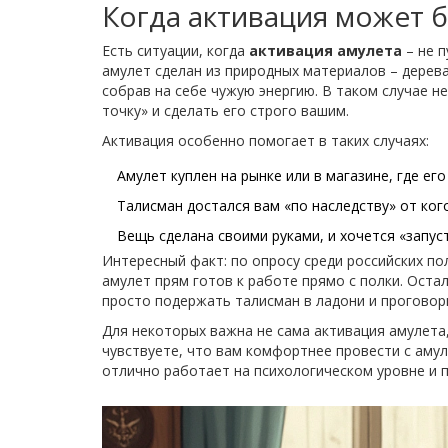
Когда активация может 
Есть ситуации, когда
активация амулета
– не п
амулет сделан из природных материалов – дерева,
собрав на себе чужую энергию. В таком случае н
точку» и сделать его строго вашим.
Активация особенно помогает в таких случаях:
Амулет куплен на рынке или в магазине, где ег
Талисман достался вам «по наследству» от ког
Вещь сделана своими руками, и хочется «запуст
Интересный факт: по опросу среди российских п
амулет прям готов к работе прямо с полки. Оста
просто подержать талисман в ладони и проговор
Для некоторых важна не сама активация амулета,
чувствуете, что вам комфортнее провести с аму
отлично работает на психологическом уровне и 