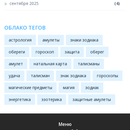
сентября 2025
(4)
ОБЛАКО ТЕГОВ
астрология
амулеты
знаки зодиака
обереги
гороскоп
защита
оберег
амулет
натальная карта
талисманы
удача
талисман
знак зодиака
гороскопы
магические предметы
магия
зодиак
энергетика
эзотерика
защитные амулеты
Меню