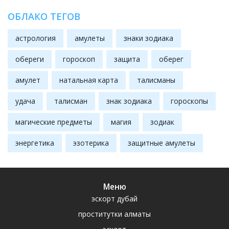
ОБЛАКО ТЕГОВ
астрология
амулеты
знаки зодиака
обереги
гороскоп
защита
оберег
амулет
натальная карта
талисманы
удача
талисман
знак зодиака
гороскопы
магические предметы
магия
зодиак
энергетика
эзотерика
защитные амулеты
Меню
эскорт дубай
проститутки алматы