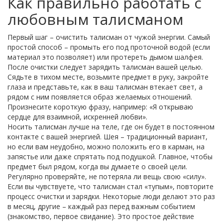
Как правильно работать с
любовным талисманом
Первый шаг – очистить талисман от чужой энергии. Самый
простой способ – промыть его под проточной водой (если
материал это позволяет) или протереть дымом шалфея.
После очистки следует зарядить талисман вашей целью.
Сядьте в тихом месте, возьмите предмет в руку, закройте
глаза и представьте, как в ваш талисман втекает свет, а
рядом с ним появляется образ желаемых отношений.
Произнесите короткую фразу, например: «Я открываю
сердце для взаимной, искренней любви».
Носить талисман лучше на теле, где он будет в постоянном
контакте с вашей энергией. Шея – традиционный вариант,
но если вам неудобно, можно положить его в карман, на
запястье или даже спрятать под подушкой. Главное, чтобы
предмет был рядом, когда вы думаете о своей цели.
Регулярно проверяйте, не потеряла ли вещь свою «силу».
Если вы чувствуете, что талисман стал «тупым», повторите
процесс очистки и зарядки. Некоторые люди делают это раз
в месяц, другие – каждый раз перед важным событием
(знакомство, первое свидание). Это простое действие