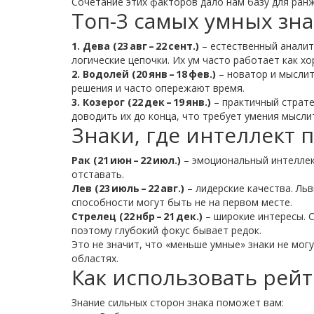
Сочетание этих факторов дало нам базу для ран
Топ-3 самых умных зна
1. Дева (23 авг – 22 сент.)
– естественный аналит
логические цепочки. Их ум часто работает как х
2. Водолей (20 янв – 18 фев.)
– новатор и мыслит
решения и часто опережают время.
3. Козерог (22 дек – 19 янв.)
– практичный страте
доводить их до конца, что требует умения мысли
Знаки, где интеллект 
Рак (21 июн – 22 июл.)
– эмоциональный интеллект
отставать.
Лев (23 июль – 22 авг.)
– лидерские качества. Ль
способности могут быть не на первом месте.
Стрелец (22 нбр – 21 дек.)
– широкие интересы. 
поэтому глубокий фокус бывает редок.
Это не значит, что «меньше умные» знаки не мог
областях.
Как использовать рей
Знание сильных сторон знака поможет вам: