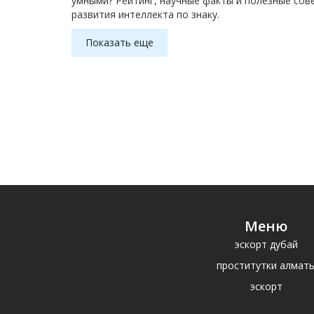
умными? Рейтинг, научные факты и полезные сов
развития интеллекта по знаку.
Показать еще
Меню
эскорт дубай
проститутки алмат
эскорт