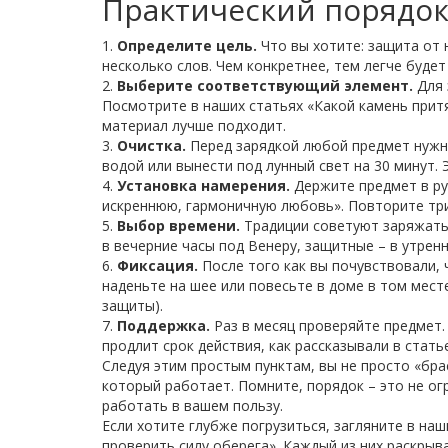
Практический порядок
1.
Определите цель.
Что вы хотите: защита от 
несколько слов. Чем конкретнее, тем легче буде
2.
Выберите соответствующий элемент.
Для 
Посмотрите в наших статьях «Какой камень прит
материал лучше подходит.
3.
Очистка.
Перед зарядкой любой предмет нужно
водой или вынести под лунный свет на 30 минут. 
4.
Установка намерения.
Держите предмет в рук
искреннюю, гармоничную любовь». Повторите три‑
5.
Выбор времени.
Традиции советуют заряжать
в вечерние часы под Венеру, защитные – в утренн
6.
Фиксация.
После того как вы почувствовали, ч
наденьте на шее или повесьте в доме в том мест
защиты).
7.
Поддержка.
Раз в месяц проверяйте предмет. 
продлит срок действия, как рассказывали в стать
Следуя этим простым пунктам, вы не просто «бра
который работает. Помните, порядок – это не ог
работать в вашем пользу.
Если хотите глубже погрузиться, загляните в на
проверить силу оберега». Каждый из них раскрыв