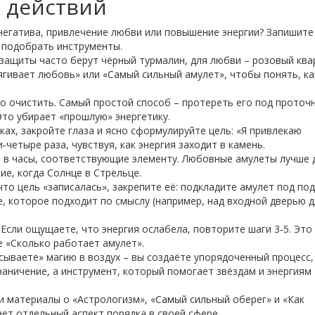
 действий
негатива, привлечение любви или повышение энергии? Запишите
т подобрать инструменты.
защиты часто берут чёрный турмалин, для любви – розовый ква
ягивает любовь» или «Самый сильный амулет», чтобы понять, к
 очистить. Самый простой способ – протереть его под проточ
Это убирает «прошлую» энергетику.
ах, закройте глаза и ясно сформулируйте цель: «Я привлекаю
четыре раза, чувствуя, как энергия заходит в камень.
 в часы, соответствующие элементу. Любовные амулеты лучше 
ие, когда Солнце в Стрельце.
то цель «записалась», закрепите её: подкладите амулет под под
е, которое подходит по смыслу (например, над входной дверью 
Если ощущаете, что энергия ослабела, повторите шаги 3‑5. Это
е «Сколько работает амулет».
сываете» магию в воздух – вы создаёте упорядоченный процесс,
раничение, а инструмент, который помогает звёздам и энергиям
ши материалы о «Астрологизм», «Самый сильный оберег» и «Как
ает отдельный аспект порядка в своей сфере.