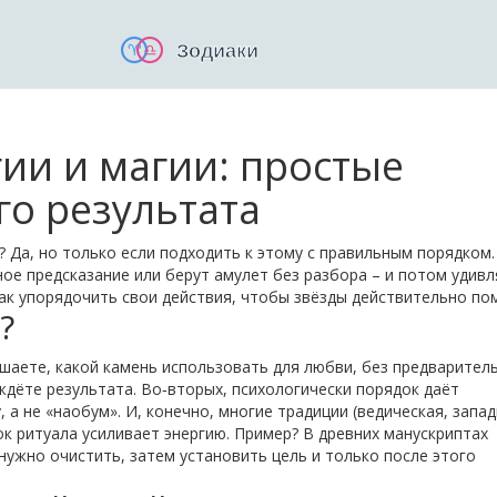
ии и магии: простые
го результата
? Да, но только если подходить к этому с правильным порядком.
ое предсказание или берут амулет без разбора – и потом удивл
как упорядочить свои действия, чтобы звёзды действительно по
?
ешаете, какой камень использовать для любви, без предварител
ждёте результата. Во‑вторых, психологически порядок даёт
, а не «наобум». И, конечно, многие традиции (ведическая, запад
к ритуала усиливает энергию. Пример? В древних манускриптах
 нужно очистить, затем установить цель и только после этого