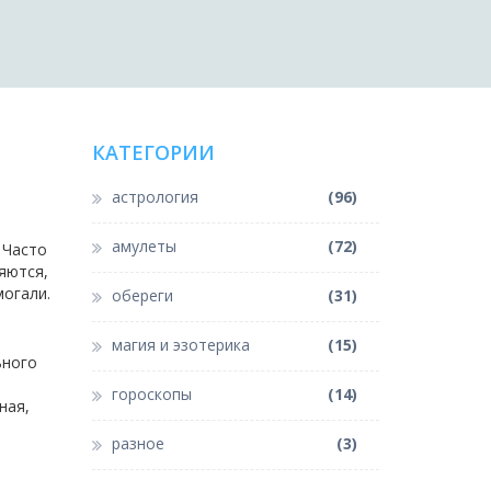
КАТЕГОРИИ
астрология
(96)
амулеты
(72)
 Часто
яются,
могали.
обереги
(31)
магия и эзотерика
(15)
ьного
гороскопы
(14)
ная,
разное
(3)