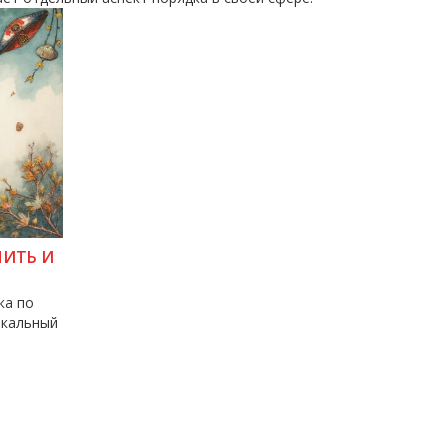
НИТЬ И
ка по
акальный