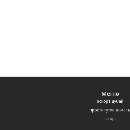
Меню
эскорт дубай
проститутки алмат
эскорт