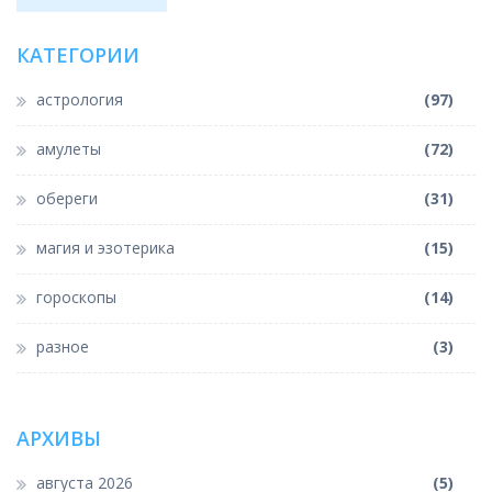
знаку присущи свои уникальные качества, которые делают
их привлекающими внимание людей.
КАТЕГОРИИ
астрология
(97)
амулеты
(72)
обереги
(31)
магия и эзотерика
(15)
гороскопы
(14)
разное
(3)
АРХИВЫ
августа 2026
(5)