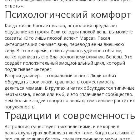
ответы».
Психологический комфорт
Когда жизнь бросает вызов, астрология предлагает
ощущение контроля. Если сегодня плохой день, вы можете
сказать: «Это лишь плохой аспект Марса». Такая
интерпретация снимает вину, переводя её на внешнюю
силу. В то же время, если случилось удачное событие,
легко приписать его благосклонному влиянию Венеры. Это
создаёт положительный эмоциональный цикл, который
подпитывает интерес.
Второй драйвер — социальный аспект. Люди любят
обсуждать свои знаки, сравнивать совместимость,
делиться мемами. В группах и чатах обсуждаются типичные
черты Овна, Весов или Рыб, и это сплачивает сообщество.
Чем больше людей говорят о знаках, тем сильнее растёт их
популярность.
Традиции и современность
Астрология существует тысячелетиями, и её корни в
разных культурах добавляют «вес» теме. Когда вы слышите
про «знак зодиака богов», сразу вспоминаете мифы, а это