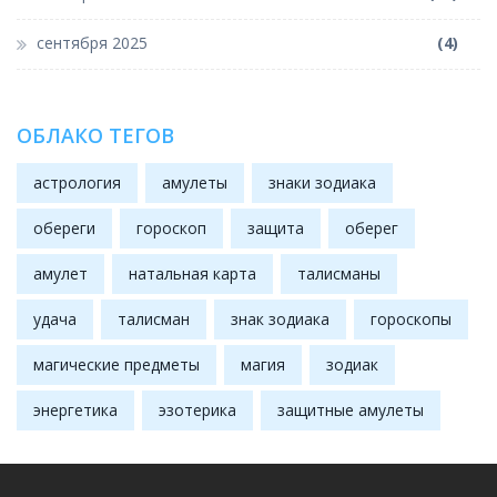
сентября 2025
(4)
ОБЛАКО ТЕГОВ
астрология
амулеты
знаки зодиака
обереги
гороскоп
защита
оберег
амулет
натальная карта
талисманы
удача
талисман
знак зодиака
гороскопы
магические предметы
магия
зодиак
энергетика
эзотерика
защитные амулеты