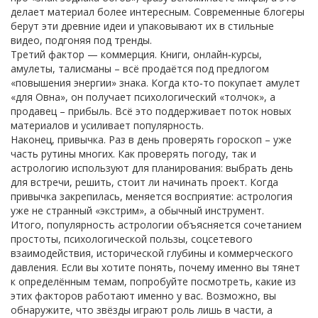
делает материал более интересным. Современные блогеры
берут эти древние идеи и упаковывают их в стильные
видео, подгоняя под тренды.
Третий фактор — коммерция. Книги, онлайн‑курсы,
амулеты, талисманы – всё продаётся под предлогом
«повышения энергии» знака. Когда кто‑то покупает амулет
«для Овна», он получает психологический «толчок», а
продавец – прибыль. Всё это поддерживает поток новых
материалов и усиливает популярность.
Наконец, привычка. Раз в день проверять гороскоп – уже
часть рутины многих. Как проверять погоду, так и
астрологию используют для планирования: выбрать день
для встречи, решить, стоит ли начинать проект. Когда
привычка закрепилась, меняется восприятие: астрология
уже не странный «экстрим», а обычный инструмент.
Итого, популярность астрологии объясняется сочетанием
простоты, психологической пользы, соцсетевого
взаимодействия, исторической глубины и коммерческого
давления. Если вы хотите понять, почему именно вы тянет
к определённым темам, попробуйте посмотреть, какие из
этих факторов работают именно у вас. Возможно, вы
обнаружите, что звёзды играют роль лишь в части, а