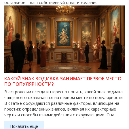
остальное – ваш собственный опыт и желания.
КАКОЙ ЗНАК ЗОДИАКА ЗАНИМАЕТ ПЕРВОЕ МЕСТО
ПО ПОПУЛЯРНОСТИ?
В астрологии всегда интересно понять, какой знак зодиака
чаще всего оказывается на первом месте по популярности.
В статье обсуждаются различные факторы, влияющие на
престиж определенных знаков, включая их характерные
черты и способы взаимодействия с окружающими. Она
также предлагает советы по тому, как лучше использовать
свои сильные стороны, исходя из знака зодиака. Каждому
Показать еще