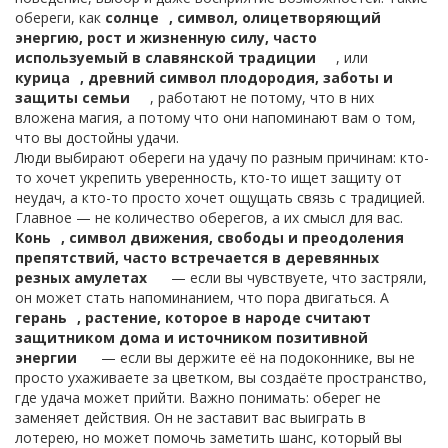
обереги, как
солнце
,
символ, олицетворяющий
энергию, рост и жизненную силу, часто
используемый в славянской традиции
, или
курица
,
древний символ плодородия, заботы и
защиты семьи
, работают не потому, что в них
вложена магия, а потому что они напоминают вам о том,
что вы достойны удачи.
Люди выбирают обереги на удачу по разным причинам: кто-
то хочет укрепить уверенность, кто-то ищет защиту от
неудач, а кто-то просто хочет ощущать связь с традицией.
Главное — не количество оберегов, а их смысл для вас.
Конь
,
символ движения, свободы и преодоления
препятствий, часто встречается в деревянных
резных амулетах
— если вы чувствуете, что застряли,
он может стать напоминанием, что пора двигаться. А
герань
,
растение, которое в народе считают
защитником дома и источником позитивной
энергии
— если вы держите её на подоконнике, вы не
просто ухаживаете за цветком, вы создаёте пространство,
где удача может прийти. Важно понимать: оберег не
заменяет действия. Он не заставит вас выиграть в
лотерею, но может помочь заметить шанс, который вы