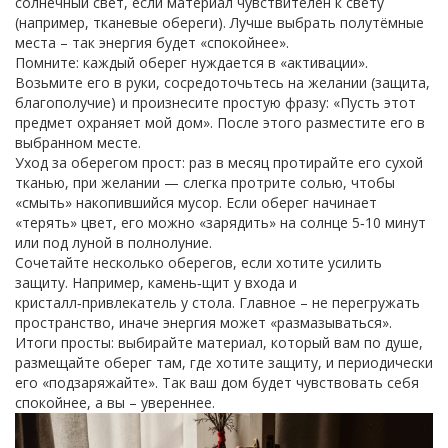
солнечный свет, если материал чувствителен к свету
(например, тканевые обереги). Лучше выбрать полутёмные
места – так энергия будет «спокойнее».
Помните: каждый оберег нуждается в «активации».
Возьмите его в руки, сосредоточьтесь на желании (защита,
благополучие) и произнесите простую фразу: «Пусть этот
предмет охраняет мой дом». После этого разместите его в
выбранном месте.
Уход за оберегом прост: раз в месяц протирайте его сухой
тканью, при желании — слегка протрите солью, чтобы
«смыть» накопившийся мусор. Если оберег начинает
«терять» цвет, его можно «зарядить» на солнце 5‑10 минут
или под луной в полнолуние.
Сочетайте несколько оберегов, если хотите усилить
защиту. Например, камень‑щит у входа и
кристалл‑привлекатель у стола. Главное – не перегружать
пространство, иначе энергия может «размазываться».
Итоги просты: выбирайте материал, который вам по душе,
размещайте оберег там, где хотите защиту, и периодически
его «подзаряжайте». Так ваш дом будет чувствовать себя
спокойнее, а вы – увереннее.