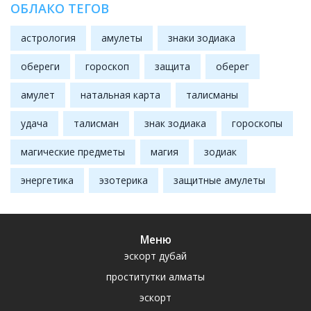
ОБЛАКО ТЕГОВ
астрология
амулеты
знаки зодиака
обереги
гороскоп
защита
оберег
амулет
натальная карта
талисманы
удача
талисман
знак зодиака
гороскопы
магические предметы
магия
зодиак
энергетика
эзотерика
защитные амулеты
Меню
эскорт дубай
проститутки алматы
эскорт