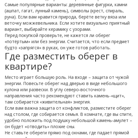
Самые популярные варианты: деревянные фигурки, камни
(ашпат, гагат, лунный камень), символы (крест, спираль,
руна). Если вам нравится природа, берёте ветку вяза или
веточку можжевельника. Если хотите визуально приятный
вариант, выбирайте керамику с узорами.
Перед покупкой проверьте, не кажется ли оберег
«потёртым» или без энергии. Считается, что если предмет
будто «запрягся» в руках, он уже готов работать.
Где разместить оберег в
квартире?
Место играет большую роль. На входе – защита от чужой
энергии. Повесьте оберег над дверью в виде небольшого
кулона или развески. В углу северо‑восточного
направления часто рекомендуют ставить камень-«щит»,
там собирается «живительная» энергия.
Если вам важна защита от конфликтов, разместите оберег
над столом, где собирается семья. В комнате, где вы спите,
удобно положить под подушку небольшой камень‑амулет –
он будет «отводить» плохие сны.
Не ставьте обереги прямо под окнами, где падает прямой