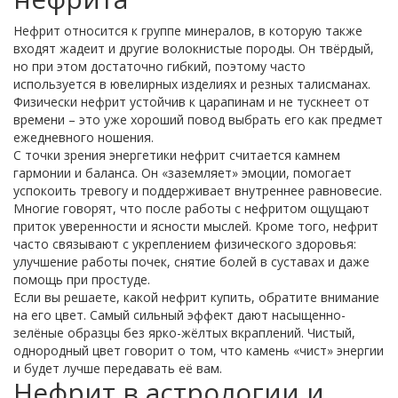
Нефрит относится к группе минералов, в которую также
входят жадеит и другие волокнистые породы. Он твёрдый,
но при этом достаточно гибкий, поэтому часто
используется в ювелирных изделиях и резных талисманах.
Физически нефрит устойчив к царапинам и не тускнеет от
времени – это уже хороший повод выбрать его как предмет
ежедневного ношения.
С точки зрения энергетики нефрит считается камнем
гармонии и баланса. Он «заземляет» эмоции, помогает
успокоить тревогу и поддерживает внутреннее равновесие.
Многие говорят, что после работы с нефритом ощущают
приток уверенности и ясности мыслей. Кроме того, нефрит
часто связывают с укреплением физического здоровья:
улучшение работы почек, снятие болей в суставах и даже
помощь при простуде.
Если вы решаете, какой нефрит купить, обратите внимание
на его цвет. Самый сильный эффект дают насыщенно-
зелёные образцы без ярко-жёлтых вкраплений. Чистый,
однородный цвет говорит о том, что камень «чист» энергии
и будет лучше передавать её вам.
Нефрит в астрологии и