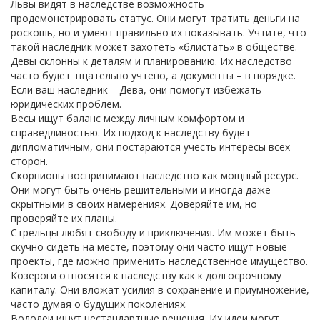
Львы видят в наследстве возможность
продемонстрировать статус. Они могут тратить деньги на
роскошь, но и умеют правильно их показывать. Учтите, что
такой наследник может захотеть «блистать» в обществе.
Девы склонны к деталям и планированию. Их наследство
часто будет тщательно учтено, а документы – в порядке.
Если ваш наследник – Дева, они помогут избежать
юридических проблем.
Весы ищут баланс между личным комфортом и
справедливостью. Их подход к наследству будет
дипломатичным, они постараются учесть интересы всех
сторон.
Скорпионы воспринимают наследство как мощный ресурс.
Они могут быть очень решительными и иногда даже
скрытными в своих намерениях. Доверяйте им, но
проверяйте их планы.
Стрельцы любят свободу и приключения. Им может быть
скучно сидеть на месте, поэтому они часто ищут новые
проекты, где можно применить наследственное имущество.
Козероги относятся к наследству как к долгосрочному
капиталу. Они вложат усилия в сохранение и приумножение,
часто думая о будущих поколениях.
Водолеи ищут нестандартные решения. Их идеи могут