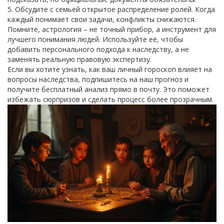
5. Обсудите с семьей открытое распределение ролей. Когда
каждый понимает свои задачи, конфликты снижаются.
Помните, астрология – не точный прибор, а инструмент для
лучшего понимания людей. Используйте её, чтобы
добавить персонального подхода к наследству, а не
заменять реальную правовую экспертизу.
Если вы хотите узнать, как ваш личный гороскоп влияет на
вопросы наследства, подпишитесь на наш прогноз и
получите бесплатный анализ прямо в почту. Это поможет
избежать сюрпризов и сделать процесс более прозрачным.