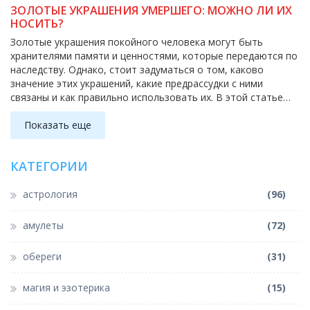
ЗОЛОТЫЕ УКРАШЕНИЯ УМЕРШЕГО: МОЖНО ЛИ ИХ
НОСИТЬ?
Золотые украшения покойного человека могут быть
хранителями памяти и ценностями, которые передаются по
наследству. Однако, стоит задуматься о том, каково
значение этих украшений, какие предрассудки с ними
связаны и как правильно использовать их. В этой статье
рассмотрим традиции, связанные с ношением подобных
амулетов, и предоставим советы по их безопасному
Показать еще
хранению и ношению. Узнаем, что говорят о золотых
украшениях умерших эзотерики, и как сохранить их
КАТЕГОРИИ
положительную энергетику.
астрология
(96)
амулеты
(72)
обереги
(31)
магия и эзотерика
(15)