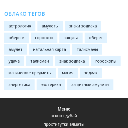
ОБЛАКО ТЕГОВ
астрология
амулеты
знаки зодиака
обереги
гороскоп
защита
оберег
амулет
натальная карта
талисманы
удача
талисман
знак зодиака
гороскопы
магические предметы
магия
зодиак
энергетика
эзотерика
защитные амулеты
Меню
эскорт дубай
проститутки алматы