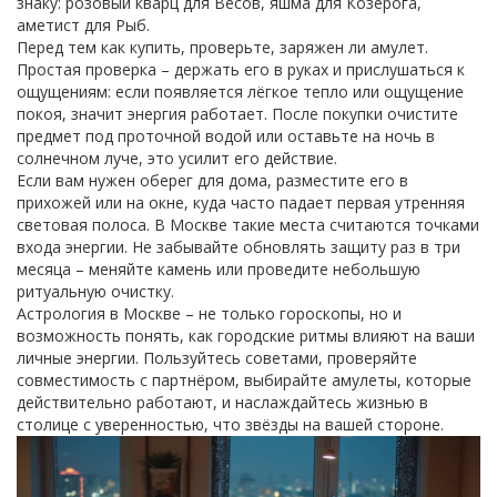
знаку: розовый кварц для Весов, яшма для Козерога,
аметист для Рыб.
Перед тем как купить, проверьте, заряжен ли амулет.
Простая проверка – держать его в руках и прислушаться к
ощущениям: если появляется лёгкое тепло или ощущение
покоя, значит энергия работает. После покупки очистите
предмет под проточной водой или оставьте на ночь в
солнечном луче, это усилит его действие.
Если вам нужен оберег для дома, разместите его в
прихожей или на окне, куда часто падает первая утренняя
световая полоса. В Москве такие места считаются точками
входа энергии. Не забывайте обновлять защиту раз в три
месяца – меняйте камень или проведите небольшую
ритуальную очистку.
Астрология в Москве – не только гороскопы, но и
возможность понять, как городские ритмы влияют на ваши
личные энергии. Пользуйтесь советами, проверяйте
совместимость с партнёром, выбирайте амулеты, которые
действительно работают, и наслаждайтесь жизнью в
столице с уверенностью, что звёзды на вашей стороне.