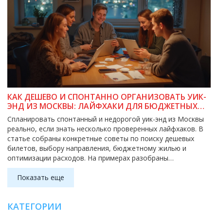
КАК ДЕШЕВО И СПОНТАННО ОРГАНИЗОВАТЬ УИК-
ЭНД ИЗ МОСКВЫ: ЛАЙФХАКИ ДЛЯ БЮДЖЕТНЫХ
ПУТЕШЕСТВЕННИКОВ
Спланировать спонтанный и недорогой уик-энд из Москвы
реально, если знать несколько проверенных лайфхаков. В
статье собраны конкретные советы по поиску дешевых
билетов, выбору направления, бюджетному жилью и
оптимизации расходов. На примерах разобраны
подходящие маршруты и способы быстро собрать вещи и
документы даже в пятницу вечером. Карманные подборки
Показать еще
лучших приложений и прямые ссылки помогут спонтанно
выбраться в небольшое приключение, не вылетая в минус.
КАТЕГОРИИ