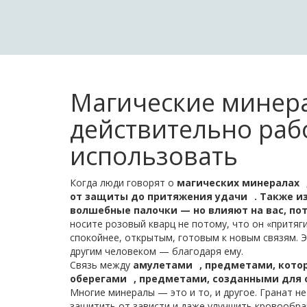
Магические минера
действительно рабо
использовать
Когда люди говорят о
магических минералах
от защиты до притяжения удачи
. Также и
волшебные палочки — но влияют на вас, пото
носите розовый кварц не потому, что он «притяг
спокойнее, открытым, готовым к новым связям. 
другим человеком — благодаря ему.
Связь между
амулетами
,
предметами, котор
оберегами
,
предметами, созданными для о
Многие минералы — это и то, и другое. Гранат не
защитить от зависти и даже улучшить кровообра