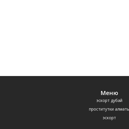
Меню
эскорт дубай
проститутки алмат
эскорт