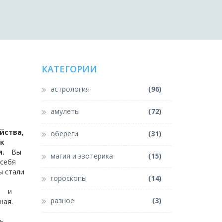
КАТЕГОРИИ
астрология
(96)
амулеты
(72)
йства,
обереги
(31)
ак
я.
Вы
магия и эзотерика
(15)
 себя
ы стали
гороскопы
(14)
и
разное
(3)
ная.
ть