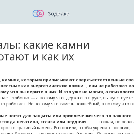
лы: какие камни
тают и как их
,
камнях, которым приписывают сверхъестественные сво
звестные как
энергетические камни
, они не работают к
му что вы верите в них. И это уже не магия, а психологи
ивает любовь» — а потому что, держа его в руке, вы чувствуете
Это работает. Не потому что камень волшебный, а потому что в
ые носят для защиты или привлечения чего-то важного
твода негатива, сглаза или неудачи
— тонкая, но реаль
 просто красивый камень. Его носили, чтобы укрепить энергию,
щение. Родонит — не просто розовый камень. Он помогает сня