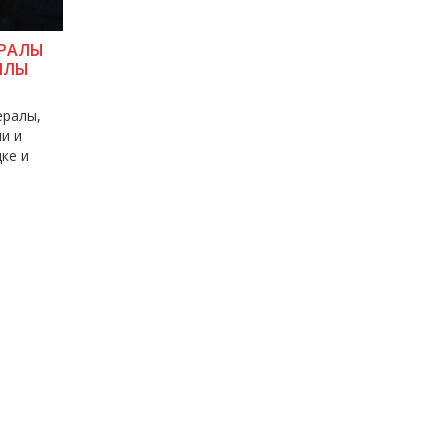
ЕРАЛЫ
ИЛЫ
ералы,
и и
ке и