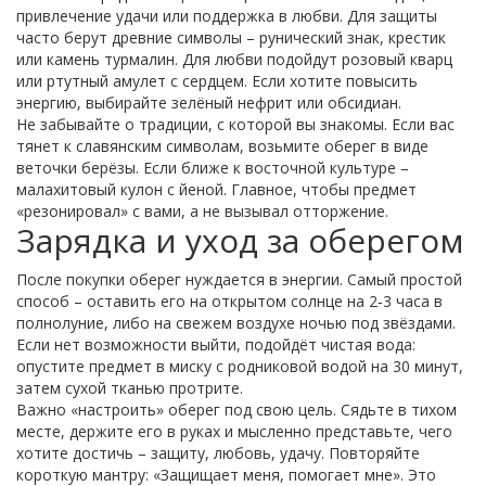
привлечение удачи или поддержка в любви. Для защиты
часто берут древние символы – рунический знак, крестик
или камень турмалин. Для любви подойдут розовый кварц
или ртутный амулет с сердцем. Если хотите повысить
энергию, выбирайте зелёный нефрит или обсидиан.
Не забывайте о традиции, с которой вы знакомы. Если вас
тянет к славянским символам, возьмите оберег в виде
веточки берёзы. Если ближе к восточной культуре –
малахитовый кулон с йеной. Главное, чтобы предмет
«резонировал» с вами, а не вызывал отторжение.
Зарядка и уход за оберегом
После покупки оберег нуждается в энергии. Самый простой
способ – оставить его на открытом солнце на 2‑3 часа в
полнолуние, либо на свежем воздухе ночью под звёздами.
Если нет возможности выйти, подойдёт чистая вода:
опустите предмет в миску с родниковой водой на 30 минут,
затем сухой тканью протрите.
Важно «настроить» оберег под свою цель. Сядьте в тихом
месте, держите его в руках и мысленно представьте, чего
хотите достичь – защиту, любовь, удачу. Повторяйте
короткую мантру: «Защищает меня, помогает мне». Это