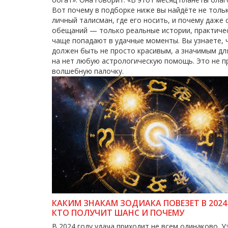
Вот почему в подборке ниже вы найдёте не только
личный талисман, где его носить, и почему даже 
обещаний — только реальные истории, практиче
чаще попадают в удачные моменты. Вы узнаете, ч
должен быть не просто красивым, а значимым дл
на нет любую астрологическую помощь. Это не про
волшебную палочку.
КАКИМ ЗНАКАМ ЗОДИАКА ПОВЕЗЕТ В 2024
КТО ПОЛУЧИТ ШАНС И ПОЧЕМУ
В 2024 году удача приходит не всем одинаково. У