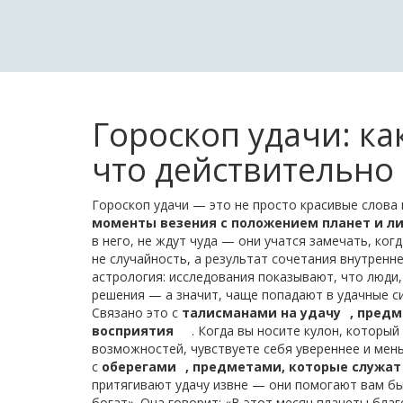
Гороскоп удачи: ка
что действительно
Гороскоп удачи — это не просто красивые слова 
моменты везения с положением планет и л
в него, не ждут чуда — они учатся замечать, ког
не случайность, а результат сочетания внутренне
астрология: исследования показывают, что люди,
решения — а значит, чаще попадают в удачные с
Связано это с
талисманами на удачу
,
предм
восприятия
. Когда вы носите кулон, которы
возможностей, чувствуете себя увереннее и мень
с
оберегами
,
предметами, которые служат
притягивают удачу извне — они помогают вам быт
богат». Она говорит: «В этот месяц планеты бла