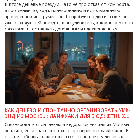
В итоге дешевые поездки – это не про отказ от комфорта,
а про умный подход к планированию и использованию
проверенных инструментов. Попробуйте один из советов
уже в следующей поездке, и вы удивитесь, как много можно
сэкономить, оставаясь довольным и вдохновленным.
КАК ДЕШЕВО И СПОНТАННО ОРГАНИЗОВАТЬ УИК-
ЭНД ИЗ МОСКВЫ: ЛАЙФХАКИ ДЛЯ БЮДЖЕТНЫХ
ПУТЕШЕСТВЕННИКОВ
Спланировать спонтанный и недорогой уик-энд из Москвы
реально, если знать несколько проверенных лайфхаков. В
статье собраны конкретные советы по поиску дешевых