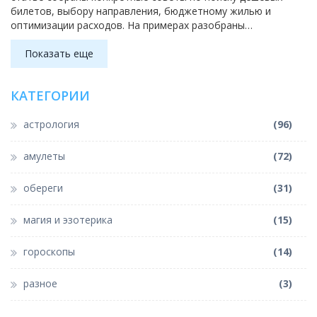
билетов, выбору направления, бюджетному жилью и
оптимизации расходов. На примерах разобраны
подходящие маршруты и способы быстро собрать вещи и
документы даже в пятницу вечером. Карманные подборки
Показать еще
лучших приложений и прямые ссылки помогут спонтанно
выбраться в небольшое приключение, не вылетая в минус.
КАТЕГОРИИ
астрология
(96)
амулеты
(72)
обереги
(31)
магия и эзотерика
(15)
гороскопы
(14)
разное
(3)