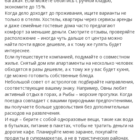
багажа». Если можете обойтись с ручной кладью,
экономите до 15 %.
Когда дело доходит до проживания, ищите варианты не
только в отелях. Хостелы, квартиры через сервисы аренды
и даже семейные гостевые дома часто предлагают
комфорт за меньшие деньги. Смотрите отзывы, проверяйте
расположение – иногда чуть дальше от центра можно
найти почти вдвое дешевле, а к тому же гулять будет
интереснее.
Если путешествуете компанией, подумайте о совместном
жилье. Снятый дом или апартаменты на несколько человек
обходятся в разы дешевле, а к тому же у вас будет кухня,
где можно готовить собственные блюда.
Небольшой совет от астрологов: подбирайте направления,
соответствующие вашему знаку. Например, Овны любят
активный отдых в горах, а Рыбы – морские прогулки. Когда
поездка совпадает с вашими природными предпочтениями,
вы получаете больше удовольствия без дополнительных
расходов на развлечения.
И ещё – берите с собой одноразовые вещи, такие как вода
в бутылках, питание в пакетах, чтобы не тратить деньги на
дорогие кафе. Планируйте меню заранее, покупайте
продукты в супермаркетах, а не в туристических районах.