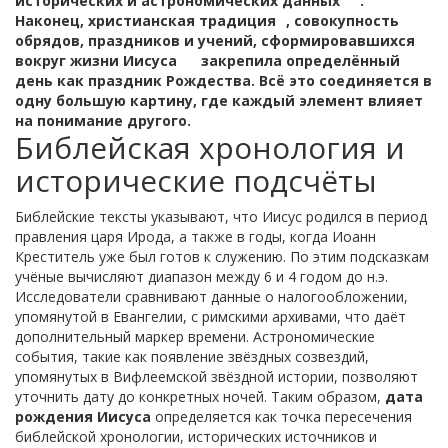
исторических и астрономических данных
.
Наконец,
христианская традиция
,
совокупность
обрядов, праздников и учений, сформировавшихся
вокруг жизни Иисуса
закрепила определённый
день как праздник Рождества. Всё это соединяется в
одну большую картину, где каждый элемент влияет
на понимание другого.
Библейская хронология и
исторические подсчёты
Библейские тексты указывают, что Иисус родился в период
правления царя Ирода, а также в годы, когда Иоанн
Креститель уже был готов к служению. По этим подсказкам
учёные вычисляют диапазон между 6 и 4 годом до н.э.
Исследователи сравнивают данные о налогообложении,
упомянутой в Евангелии, с римскими архивами, что даёт
дополнительный маркер времени. Астрономические
события, такие как появление звёздных созвездий,
упомянутых в Вифлеемской звёздной истории, позволяют
уточнить дату до конкретных ночей. Таким образом,
дата
рождения Иисуса
определяется как точка пересечения
библейской хронологии, исторических источников и