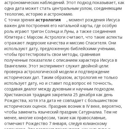
астрономических наблюдений. Этот подход показывает, как
одна дата может стать центральным узлом, соединяющим
теологию, историю и астрономию.
С точки зрения
астрология
, момент рождения Иисуса
важен для построения его натальной карты, где особую
роль играют тригон Солнца и Луны, а также соединения
Юпитера с Марсом. Астрологи считают, что такие аспекты
отражают лидерские качества и миссию Спасителя. Они
используют дату, предложенную библейскими учёными,
чтобы протестировать свои методы, сравнивая
полученные показатели с описанием характера Иисуса в
Евангелиях. Этот эксперимент служит двойной цели:
проверка астрологической модели и подтверждение
исторических дат. Таким образом, астрология не только
использует дату, но и ставит под вопрос её точность,
создавая диалог между духовным и научным подходом.
Христианская традиция закрепила 25 декабря как день
Рождества, хотя эта дата не совпадает с большинством
исторических оценок. Праздник возник в IV веке, вероятно,
чтобы заменить языческий праздник Сатурналиа. Тем не
менее, многие конфессии, такие как православные,
отмечают Рождество 7 января, следуя юлианскому