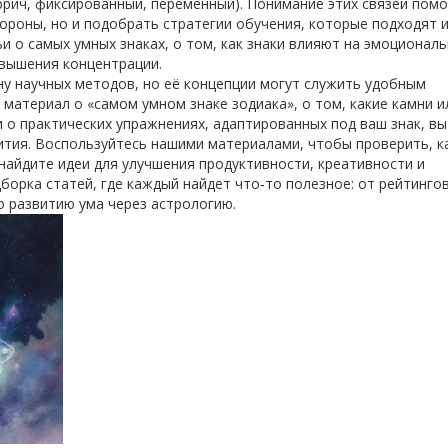
аррич, фиксированный, переменный). Понимание этих связей помо
тороны, но и подобрать стратегии обучения, которые подходят 
ьи о самых умных знаках, о том, как знаки влияют на эмоционал
овышения концентрации.
ну научных методов, но её концепции могут служить удобным
материал о «самом умном знаке зодиака», о том, какие камни и
 о практических упражнениях, адаптированных под ваш знак, вы
ития. Воспользуйтесь нашими материалами, чтобы проверить, к
найдите идеи для улучшения продуктивности, креативности и
орка статей, где каждый найдет что‑то полезное: от рейтинго
о развитию ума через астрологию.