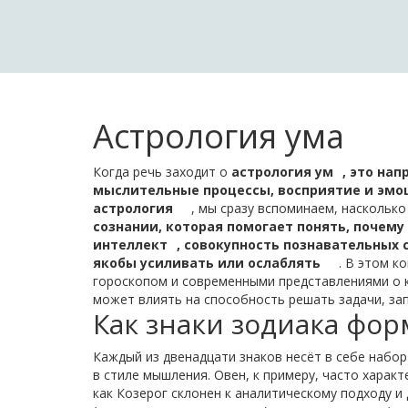
Астрология ума
Когда речь заходит о
астрология ум
,
это нап
мыслительные процессы, восприятие и эм
астрология
, мы сразу вспоминаем, насколько
сознании, которая помогает понять, поче
интеллект
,
совокупность познавательных 
якобы усиливать или ослаблять
. В этом к
гороскопом и современными представлениями о ко
может влиять на способность решать задачи, за
Как знаки зодиака фо
Каждый из двенадцати знаков несёт в себе набор
в стиле мышления. Овен, к примеру, часто харак
как Козерог склонен к аналитическому подходу 