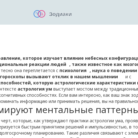
равление, которое изучает влияние небесных конфигурац
оциональные реакции людей
, также известное как
мозго
 тесно она переплетается с
психология
,
наука о поведении
му гороскопы вызывают отклик в нашем мышлении
и с
способностей, которую астрологические характеристики 
онтексте
астрология ум
выступает мостом между традиционны
гнитивных способностях. Если вам интересно, как ваш знак зо
поминать информацию или принимать решения, вы на правильно
рмируют ментальные паттерн
 черт, которые, как утверждают практики астрологии ума, проя
теризуется быстрым принятием решений и импульсивностью, в т
и долгосрочному планированию. Такие различия связывают с эле