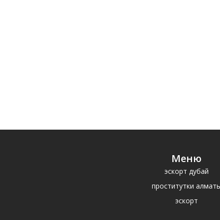
Меню
эскорт дубай
проститутки алмат
эскорт