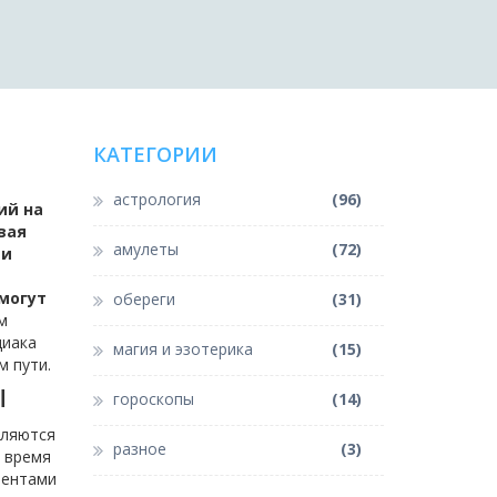
КАТЕГОРИИ
астрология
(96)
ий на
вая
амулеты
(72)
 и
могут
обереги
(31)
м
диака
магия и эзотерика
(15)
м пути.
ы
гороскопы
(14)
вляются
разное
(3)
о время
ментами