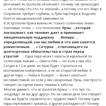
молчании? Астрология объясняет, почему так происходит
— не потому что кто-то «плохой», а потому что его Марс в
Скорпионе требует глубины, а Луна партнера в Водолее
боится эмоциональной зависимости.
В астрологии брака важны не только солнечные знаки.
Ключевые точки — это положение
Луны
,
которая
показывает, как человек дает и принимает
эмоциональную поддержку
,
Венеры
,
определяющей, как мы любим и что нам кажется
романтичным
, и
Сатурна
,
отвечающего за
долгосрочные обязательства и страх перед
утратой
. Одна пара может казаться идеальной по
солнечным знакам — Овен и Лев — но если у них оба
Сатурн в 12-м доме, их брак будет строиться на
молчаливом компромиссе, а не на открытой любви. А
другая пара — Рыбы и Козерог — может казаться
несовместимой, но если у них синхронные Луны, они просто
говорят на одном языке тишины и заботы.
Многие думают, что астрология брака — это про то,
«подойдут ли вы друг другу». Но на самом деле она говорит:
«Как вы будете справляться с трудностями?» Почему одни
пары переживают кризисы, а другие распадаются? Почему