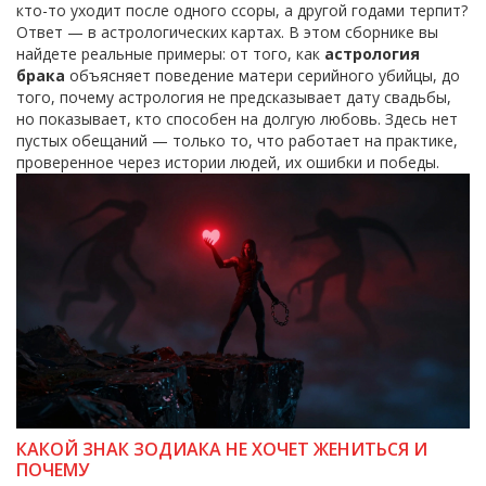
кто-то уходит после одного ссоры, а другой годами терпит?
Ответ — в астрологических картах. В этом сборнике вы
найдете реальные примеры: от того, как
астрология
брака
объясняет поведение матери серийного убийцы, до
того, почему астрология не предсказывает дату свадьбы,
но показывает, кто способен на долгую любовь. Здесь нет
пустых обещаний — только то, что работает на практике,
проверенное через истории людей, их ошибки и победы.
КАКОЙ ЗНАК ЗОДИАКА НЕ ХОЧЕТ ЖЕНИТЬСЯ И
ПОЧЕМУ