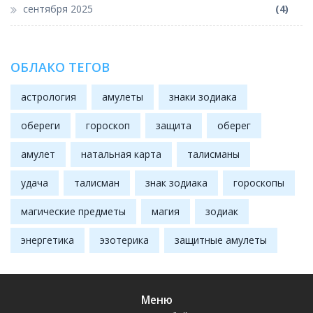
сентября 2025
(4)
ОБЛАКО ТЕГОВ
астрология
амулеты
знаки зодиака
обереги
гороскоп
защита
оберег
амулет
натальная карта
талисманы
удача
талисман
знак зодиака
гороскопы
магические предметы
магия
зодиак
энергетика
эзотерика
защитные амулеты
Меню