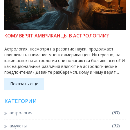
КОМУ ВЕРЯТ АМЕРИКАНЦЫ В АСТРОЛОГИИ?
Астрология, несмотря на развитие науки, продолжает
привлекать внимание многих американцев. Интересно, на
какие аспекты астрологии они полагаются больше всего? И
как национальные различия влияют на астрологические
предпочтения? Давайте разберемся, кому и чему верят
американцы в мире гороскопов. Мы изучим, почему
астрология никогда не выходит из моды и какие советы она
Показать еще
предлагает людям.
КАТЕГОРИИ
астрология
(97)
амулеты
(72)