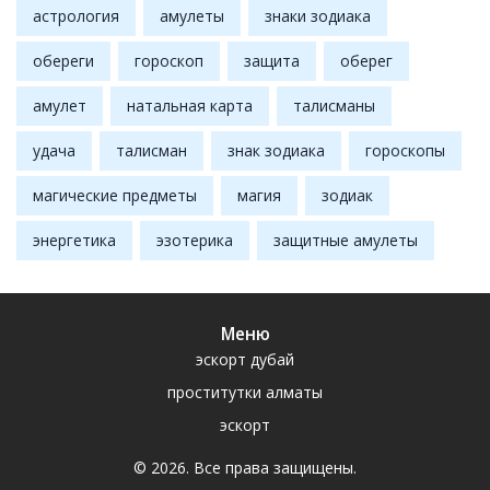
астрология
амулеты
знаки зодиака
обереги
гороскоп
защита
оберег
амулет
натальная карта
талисманы
удача
талисман
знак зодиака
гороскопы
магические предметы
магия
зодиак
энергетика
эзотерика
защитные амулеты
Меню
эскорт дубай
проститутки алматы
эскорт
© 2026. Все права защищены.