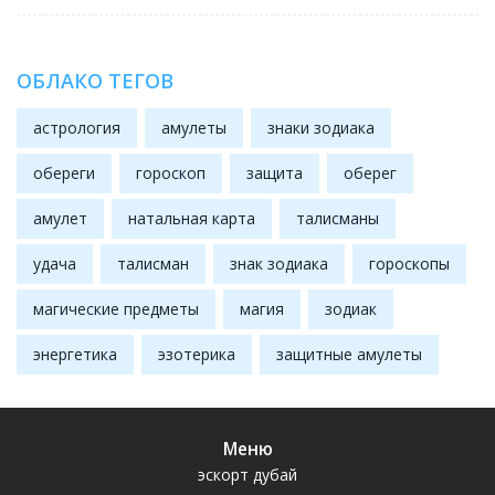
ОБЛАКО ТЕГОВ
астрология
амулеты
знаки зодиака
обереги
гороскоп
защита
оберег
амулет
натальная карта
талисманы
удача
талисман
знак зодиака
гороскопы
магические предметы
магия
зодиак
энергетика
эзотерика
защитные амулеты
Меню
эскорт дубай