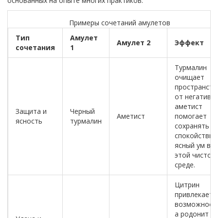
основанных на опыте многих практиков.
Примеры сочетаний амулетов
Тип
Амулет
Амулет 2
Эффект
сочетания
1
Турмалин
очищает
пространств
от негатива,
аметист
Защита и
Черный
Аметист
помогает
ясность
турмалин
сохранять
спокойствие
ясный ум в
этой чистой
среде.
Цитрин
привлекает
возможност
а родонит