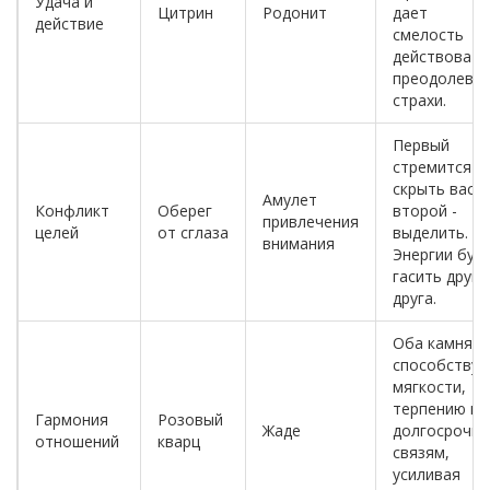
Удача и
Цитрин
Родонит
дает
действие
смелость
действовать
преодолева
страхи.
Первый
стремится
скрыть вас,
Амулет
Конфликт
Оберег
второй -
привлечения
целей
от сглаза
выделить.
внимания
Энергии буд
гасить друг
друга.
Оба камня
способству
мягкости,
терпению и
Гармония
Розовый
Жаде
долгосрочн
отношений
кварц
связям,
усиливая