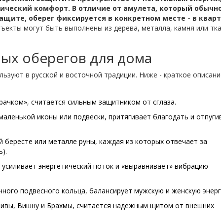
гический комфорт. В отличие от
амулета, который обычн
защите, оберег фиксируется в конкретном месте - в кварт
екты могут быть выполнены из дерева, металла, камня или тка
ых оберегов для дома
льзуют в русской и восточной традиции. Ниже - краткое описани
рачком», считается сильным защитником от сглаза.
маленькой иконы или подвески, притягивает благодать и отпуги
й бересте или металле руны, каждая из которых отвечает за
).
, усиливает энергетический поток и «выравнивает» вибрацию
янного подвесного кольца, балансирует мужскую и женскую энерг
Шивы, Вишну и Брахмы, считается надежным щитом от внешних