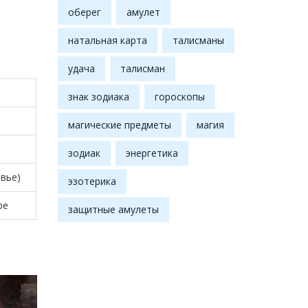
оберег
амулет
натальная карта
талисманы
удача
талисман
знак зодиака
гороскопы
магические предметы
магия
зодиак
энергетика
овье)
эзотерика
ре
защитные амулеты