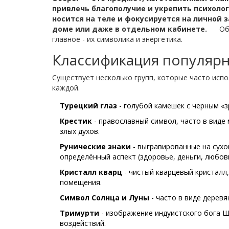
привлечь благополучие и укрепить психоло
носится на теле и фокусируется на личной 
доме или даже в отдельном кабинете.
Объ
главное - их символика и энергетика.
Классификация популярн
Существует несколько групп, которые часто испо
каждой.
Турецкий глаз
- голубой камешек с черным «з
Крестик
- православный символ, часто в виде 
злых духов.
Рунические знаки
- выгравированные на сухо
определённый аспект (здоровье, деньги, любовь
Кристалл кварц
- чистый кварцевый кристалл
помещения.
Символ Солнца и Луны
- часто в виде дерев
Тримурти
- изображение индуистского бога 
воздействий.