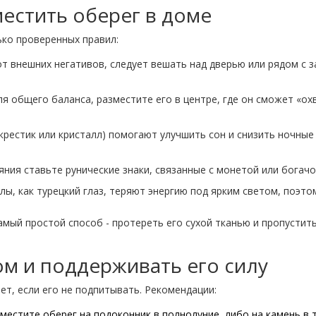
местить оберег в доме
ько проверенных правил:
от внешних негативов, следует вешать над дверью или рядом с з
ля общего баланса, разместите его в центре, где он сможет «ох
крестик или кристалл) помогают улучшить сон и снизить ночные
яния ставьте рунические знаки, связанные с монетой или богачо
ы, как турецкий глаз, теряют энергию под ярким светом, поэто
мый простой способ - протереть его сухой тканью и пропустит
ом и поддерживать его силу
т, если его не подпитывать. Рекомендации:
оместите оберег на подоконник в полнолуние, либо на камень в 