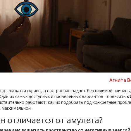
Агнита В
но слышатся скрипы, а настроение падает без видимой причины
Один из самых доступных и проверенных вариантов - повесить
о
действительно работают, как их подобрать под конкретные пробл
а максимальной.
он отличается от амулета?
мерением защитить пространство от негативных энергий