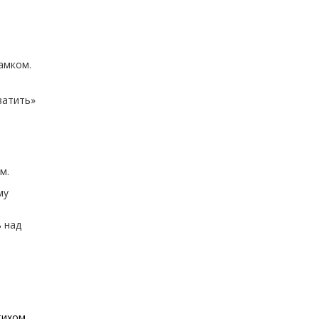
амком.
ватить»
м.
му
ь над
тихом