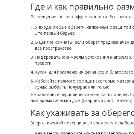
Где и как правильно раз
Размещение - ключ к эффективности. Вот нескол
У входа: любые обереги, связанные с защитой 
Это первый барьер.
В центре комнаты: если оберег предназначен д
всё пространство.
Над кроватью: символы успокоения (например, 
тревоги.
Кухня: для привлечения финансов и благососто
Избегайте прямого солнца: некоторые материал
лучше выбрать полумрак или тенью.
Не забывайте периодически «очищать» оберег. Са
ним ароматический дым (лавровый лист, полынь).
Как ухаживать за оберег
Энергетический потенциал со временем ослабевае
Раз в месяц проводите «ритуал подзарядки»: п