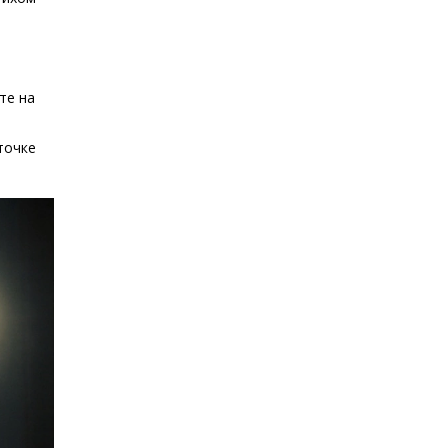
те на
точке