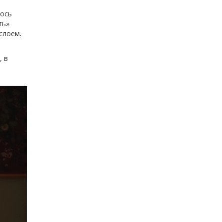
лось
ть»
слоем.
, в