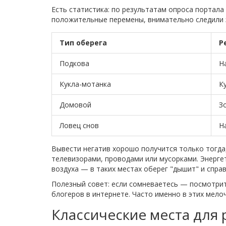
Есть статистика: по результатам опроса портал
положительные перемены, внимательно следили за
Тип оберега
Р
Подкова
Н
Кукла-мотанка
К
Домовой
З
Ловец снов
Н
Вывести негатив хорошо получится только тогда,
телевизорами, проводами или мусорками. Энерге
воздуха — в таких местах оберег "дышит" и справ
Полезный совет: если сомневаетесь — посмотрите
блогеров в интернете. Часто именно в этих мело
Классические места для 