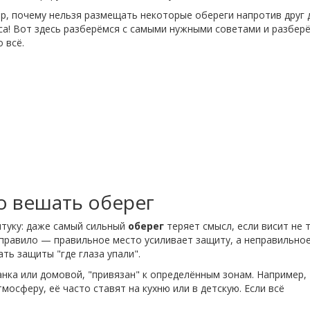
ер, почему нельзя размещать некоторые обереги напротив друг 
сса! Вот здесь разберёмся с самыми нужными советами и разбер
 всё.
в
о вешать оберег
туку: даже самый сильный
оберег
теряет смысл, если висит не т
 правило — правильное место усиливает защиту, а неправильно
ть защиты "где глаза упали".
анка или домовой, "привязан" к определённым зонам. Например,
осферу, её часто ставят на кухню или в детскую. Если всё