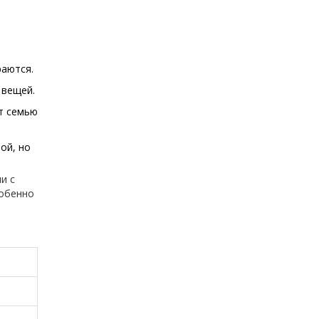
раются.
 вещей.
т семью
ой, но
и с
собенно