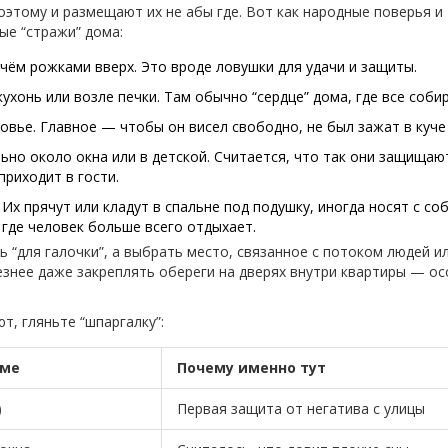
оэтому и размещают их не абы где. Вот как народные поверья и
е “стражи” дома:
чём рожками вверх. Это вроде ловушки для удачи и защиты.
кухонь или возле печки. Там обычно “сердце” дома, где все соби
овье. Главное — чтобы он висел свободно, не был зажат в куче
но около окна или в детской. Считается, что так они защищаю
приходит в гости.
Их прячут или кладут в спальне под подушку, иногда носят с соб
где человек больше всего отдыхает.
 “для галочки”, а выбрать место, связанное с потоком людей ил
знее даже закреплять обереги на дверях внутри квартиры — о
, гляньте “шпаргалку”:
оме
Почему именно тут
)
Первая защита от негатива с улицы