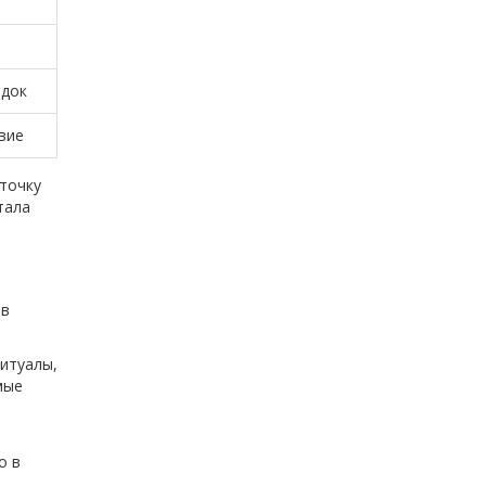
ядок
вие
 точку
тала
 в
итуалы,
мые
о в