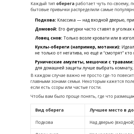
Каждый тип
оберега
работает чуть по‑своему, п
бытовые привычки распределили самые популярны
Подкова:
Классика — над входной дверью, при
Домовой:
Его фигурки часто ставят в уголках 
Ловец снов:
Только возле кровати или в изгол
Куклы-обереги (например, мотанки):
Идеаль
не только от негатива, но ещё и “смотрят” кто 
Рунические амулеты, мешочки с травами:
для домашней защиты лучше выбрать комнату, 
В каждом случае важно не просто где-то повесить
главными зонами семьи. Некоторым кажется поле
если есть ссоры или частые гости.
Чтобы вам было проще понять, где что размещают
Вид оберега
Лучшее место в д
Подкова
Над дверью (входной