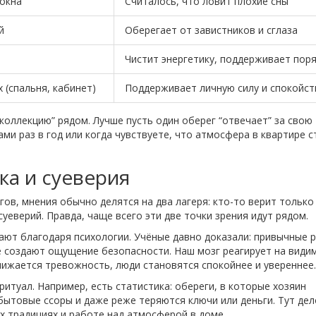
окна
Считалось, что ловит плохие сны
й
Оберегает от завистников и сглаза
Чистит энергетику, поддерживает пор
 (спальня, кабинет)
Поддерживает личную силу и спокойст
оллекцию” рядом. Лучше пусть один оберег “отвечает” за свою
ми раз в год или когда чувствуете, что атмосфера в квартире с
ка и суеверия
ов, мнения обычно делятся на два лагеря: кто-то верит только
уеверий. Правда, чаще всего эти две точки зрения идут рядом.
ют благодаря психологии. Учёные давно доказали: привычные р
 создают ощущение безопасности. Наш мозг реагирует на види
 снижается тревожность, люди становятся спокойнее и увереннее.
итуал. Например, есть статистика: обереги, в которые хозяин
ытовые ссоры и даже реже теряются ключи или деньги. Тут дел
х традициях и работе над атмосферой в доме.