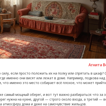
Агнита В
 силу, если просто положить их на полку или спрятать в шкаф?
где именно они висят или лежат в доме. Например, подкова над
, что именно это место собирает всё плохое, что может прийт
же самый мощный оберег, и вот тут важно разбираться: что за 
берег нужна на кухне, другой — строго около входа, а третий —
 на атмосферу дома и даже на самочувствие жильцов.