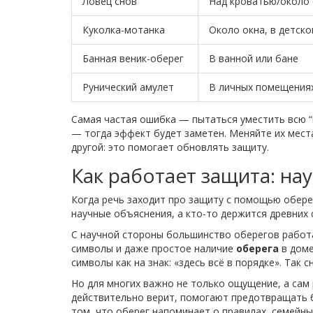
Ловец снов
Над кроватью/около 
Куколка-мотанка
Около окна, в детско
Банная веник-оберег
В ванной или бане
Рунический амулет
В личных помещениях
Самая частая ошибка — пытаться уместить всю “к
— тогда эффект будет заметен. Меняйте их места
другой: это помогает обновлять защиту.
Как работает защита: нау
Когда речь заходит про защиту с помощью оберег
научные объяснения, а кто-то держится древних с
С научной стороны большинство оберегов работа
символы и даже простое наличие
оберега
в доме
символы как на знак: «здесь всё в порядке». Так
Но для многих важно не только ощущение, а сам р
действительно верит, помогают предотвращать б
том, что оберег напоминает о правилах, семейны