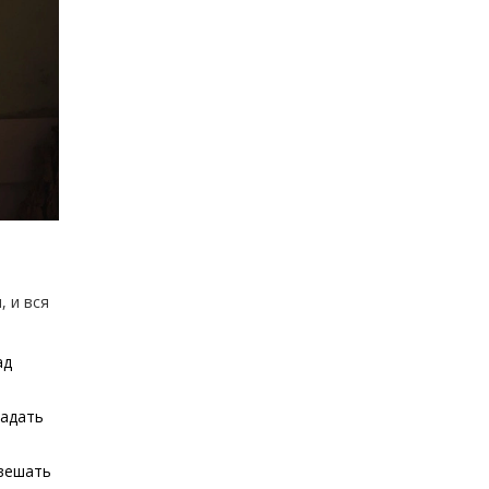
 и вся
ад
падать
 вешать