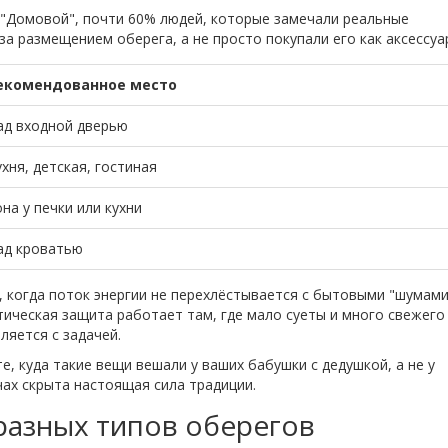
а "Домовой", почти 60% людей, которые замечали реальные
 размещением оберега, а не просто покупали его как аксессуа
екомендованное место
ад входной дверью
ухня, детская, гостиная
она у печки или кухни
ад кроватью
 когда поток энергии не перехлёстывается с бытовыми "шумами
тическая защита работает там, где мало суеты и много свежего
ляется с задачей.
, куда такие вещи вешали у ваших бабушки с дедушкой, а не у
чах скрыта настоящая сила традиции.
разных типов оберегов