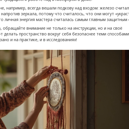
не, например, всегда вешали подкову над входом: железо счита
 напротив зеркала, потому что считалось, что они могут «украс
что личная энергия мастера считалась самым главным защитным 
, обращайте внимание не только на инструкции, но и на своё
 делать пространство вокруг себя безопаснее теми способами
ано и на практике, и в исследованиях!