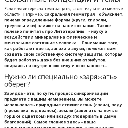
Если вам интересна тема защиты, стоит изучить и смежные
области. Например,
Сакральная геометрия
объясняет,
почему определенные формы (круги, спирали,
треугольники) влияют на наше сознание. Также
полезно почитать про
Литотерапию
- науку о
воздействии минералов на физическое и
ментальное состояние человека.
Понимание того,
как работают цвета, запахи и звуки, поможет вам
создать свою собственную систему защиты, которая
будет работать даже без внешних атрибутов,
опираясь на внутреннюю силу и осознанность.
Нужно ли специально «заряжать»
оберег?
Зарядка - это, по сути, процесс синхронизации
предмета с вашим намерением. Вы можете
использовать природные стихии: огонь (свеча), воду
(промывка под краном), землю (закопать на ночь в
горшке с цветком) или воздух (подержать в дыме
благовоний). Самое главное здесь - ваша
концентрация и четкое понимание, какую задачу