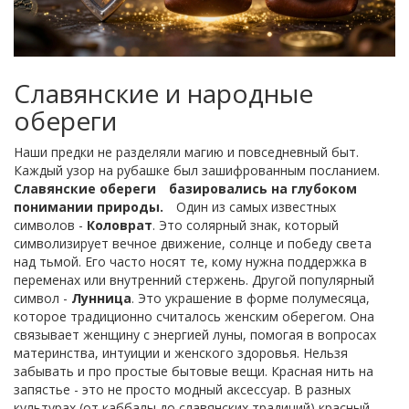
Славянские и народные
обереги
Наши предки не разделяли магию и повседневный быт.
Каждый узор на рубашке был зашифрованным посланием.
Славянские обереги
базировались на глубоком
понимании природы.
Один из самых известных
символов -
Коловрат
. Это солярный знак, который
символизирует вечное движение, солнце и победу света
над тьмой. Его часто носят те, кому нужна поддержка в
переменах или внутренний стержень. Другой популярный
символ -
Лунница
. Это украшение в форме полумесяца,
которое традиционно считалось женским оберегом. Она
связывает женщину с энергией луны, помогая в вопросах
материнства, интуиции и женского здоровья. Нельзя
забывать и про простые бытовые вещи. Красная нить на
запястье - это не просто модный аксессуар. В разных
культурах (от каббалы до славянских традиций) красный