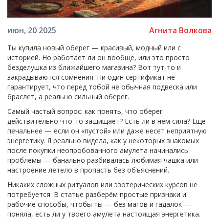
Агнита Волкова
июн, 20 2025
Ты купила новый оберег — красивый, модный или с
историей. Но работает ли он вообще, или это просто
безделушка из ближайшего магазина? Вот тут-то и
закрадываются сомнения. Ни один сертификат не
гарантирует, что перед тобой не обычная подвеска или
браслет, а реально сильный оберег.
Самый частый вопрос: как понять, что оберег
действительно что-то защищает? Есть ли в нем сила? Еще
печальнее — если он «пустой» или даже несет неприятную
энергетику. Я реально видела, как у некоторых знакомых
после покупки неопробованного амулета начинались
проблемы — банально разбивалась любимая чашка или
настроение летело в пропасть без объяснений.
Никаких сложных ритуалов или эзотерических курсов не
потребуется. В статье разберём простые признаки и
рабочие способы, чтобы ты — без магов и гадалок —
поняла, есть ли у твоего амулета настоящая энергетика.