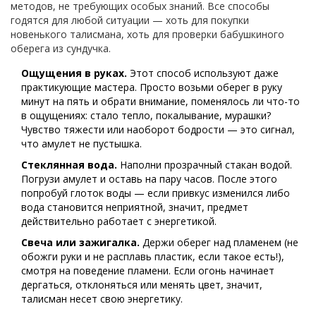
методов, не требующих особых знаний. Все способы
годятся для любой ситуации — хоть для покупки
новенького талисмана, хоть для проверки бабушкиного
оберега из сундучка.
Ощущения в руках.
Этот способ используют даже
практикующие мастера. Просто возьми оберег в руку
минут на пять и обрати внимание, поменялось ли что-то
в ощущениях: стало тепло, покалывание, мурашки?
Чувство тяжести или наоборот бодрости — это сигнал,
что амулет не пустышка.
Стеклянная вода.
Наполни прозрачный стакан водой.
Погрузи амулет и оставь на пару часов. После этого
попробуй глоток воды — если привкус изменился либо
вода становится неприятной, значит, предмет
действительно работает с энергетикой.
Свеча или зажигалка.
Держи оберег над пламенем (не
обожги руки и не расплавь пластик, если такое есть!),
смотря на поведение пламени. Если огонь начинает
дергаться, отклоняться или менять цвет, значит,
талисман несет свою энергетику.