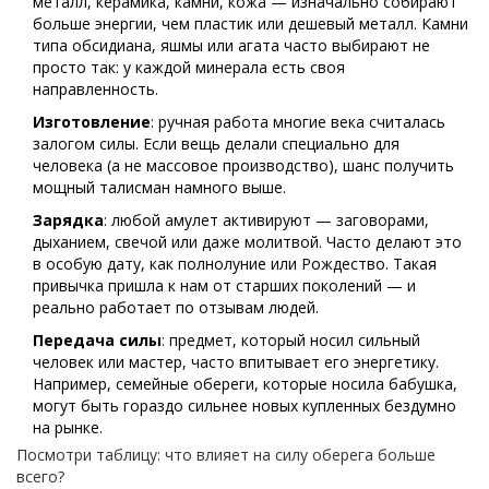
металл, керамика, камни, кожа — изначально собирают
больше энергии, чем пластик или дешевый металл. Камни
типа обсидиана, яшмы или агата часто выбирают не
просто так: у каждой минерала есть своя
направленность.
Изготовление
: ручная работа многие века считалась
залогом силы. Если вещь делали специально для
человека (а не массовое производство), шанс получить
мощный талисман намного выше.
Зарядка
: любой амулет активируют — заговорами,
дыханием, свечой или даже молитвой. Часто делают это
в особую дату, как полнолуние или Рождество. Такая
привычка пришла к нам от старших поколений — и
реально работает по отзывам людей.
Передача силы
: предмет, который носил сильный
человек или мастер, часто впитывает его энергетику.
Например, семейные обереги, которые носила бабушка,
могут быть гораздо сильнее новых купленных бездумно
на рынке.
Посмотри таблицу: что влияет на силу оберега больше
всего?