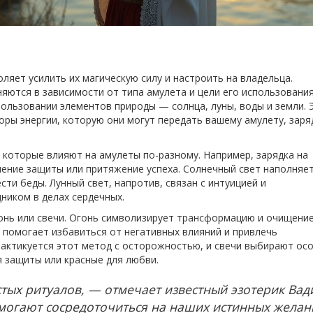
ляет усилить их магическую силу и настроить на владельца.
ются в зависимости от типа амулета и цели его использования
пользовании элементов природы — солнца, луны, воды и земли. 
ры энергии, которую они могут передать вашему амулету, заря
 которые влияют на амулеты по-разному. Например, зарядка на
ление защиты или притяжение успеха. Солнечный свет наполняе
сти беды. Лунный свет, напротив, связан с интуицией и
ником в делах сердечных.
онь или свечи. Огонь символизирует трансформацию и очищение
помогает избавиться от негативных влияний и привлечь
рактикуется этот метод с осторожностью, и свечи выбирают ос
 защиты или красные для любви.
тых ритуалов, — отмечает известный эзотерик Вад
могают сосредоточиться на наших истинных желан