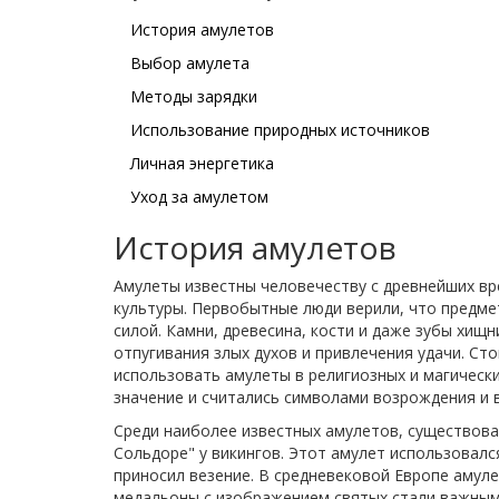
История амулетов
Выбор амулета
Методы зарядки
Использование природных источников
Личная энергетика
Уход за амулетом
История амулетов
Амулеты известны человечеству с древнейших вр
культуры. Первобытные люди верили, что предме
силой. Камни, древесина, кости и даже зубы хищ
отпугивания злых духов и привлечения удачи. Сто
использовать амулеты в религиозных и магически
значение и считались символами возрождения и 
Среди наиболее известных амулетов, существов
Сольдоре" у викингов. Этот амулет использовался
приносил везение. В средневековой Европе амуле
медальоны с изображением святых стали важным