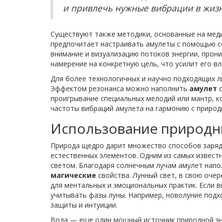
и привлечь нужные вибрации в жизн
Существуют также методики, основанные на меди
предпочитает настраивать амулеты с помощью 
внимание и визуализацию потоков энергии, прон
намерение на конкретную цель, что усилит его в
Для более технологичных и научно подходящих л
Эффектом резонанса можно наполнить
амулет
с
проигрывание специальных мелодий или мантр, к
частоты вибраций амулета на гармонию с природ
Использование природн
Природа щедро дарит множество способов заряд
естественных элементов. Одним из самых извест
светом. Благодаря солнечным лучам амулет напол
магические
свойства. Лунный свет, в свою оче
для ментальных и эмоциональных практик. Если 
учитывать фазы луны. Например, новолуние подхо
защиты и интуиции.
Вода — еще один мощный источник природной эн