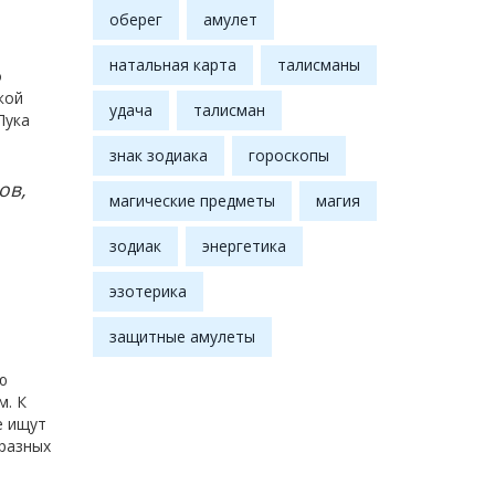
оберег
амулет
натальная карта
талисманы
о
кой
удача
талисман
Лука
знак зодиака
гороскопы
ов,
магические предметы
магия
зодиак
энергетика
эзотерика
защитные амулеты
ю
м. К
е ищут
разных