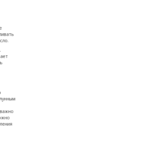
е
ливать
сло.
.
вает
ть
ю
 лунным
 важно
можно
иления