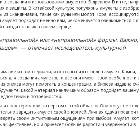
 в создании и использовании амулетов. В древнем Египте, напр
я и защиты. В китайской культуре популярны амулеты с изобр
ы из Скандинавии, такие как руны или молот Тора, ассоциируютс
й амулет подходит именно вам, рекомендуется ознакомиться с и
 находит отклик в вашем сердце.
«правильной» или «неправильной» формы. Важно,
льцем», — отмечает исследователь культурной
имание и на материалы, из которых изготовлен амулет. Камни,
ься для создания амулетов, и все они имеют свои особенности 
из оникса могут помогать в концентрации, а бирюза издавна сч
бдумайте, какой материал наилучшим образом подойдет вашему
редпочтений и потребностей.
я с мастером или экспертом в этой области. Они могут не тол
тельно зарядить амулет своей энергией. Личная сдача предпочт
оверять своим интуитивным ощущениям при выборе. Амулет, ко
ь эффективнее, но и принесет больше радости и уверенности в