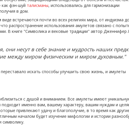
е как фэн-шуй
талисманы
, использовались для гармонизации
олучия в дом.
 виде встречаются почти во всех религиях мира, от индуизма д
, что распространение использования амулетов связано с попыт
ми. В книге "Символика и вековые традиции" автор Дженнифер 
, они несут в себе знание и мудрость наших предк
сие между миром физическим и миром духовным."
 переставало искать способы улучшить свою жизнь, и амулеты
иблизиться с душой и вниманием. Все амулеты имеют уникальну
 подходит именно вам, вашему характеру, вашим нуждам и целя
 которые привлекают удачу и благополучие, в то время как други
тличным началом будет изучение мифологии и истории разнооб
и символику.