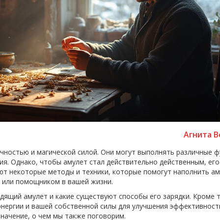
Агнита В
чностью и магической силой. Они могут выполнять различные ф
ия. Однако, чтобы амулет стал действительно действенным, его
уют некоторые методы и техники, которые помогут наполнить а
 или помощником в вашей жизни.
дящий амулет и какие существуют способы его зарядки. Кроме т
энергии и вашей собственной силы для улучшения эффективност
значение, о чем мы также поговорим.