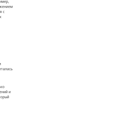
имер,
ажением
я с
х
и
италась
ько
ений и
торый