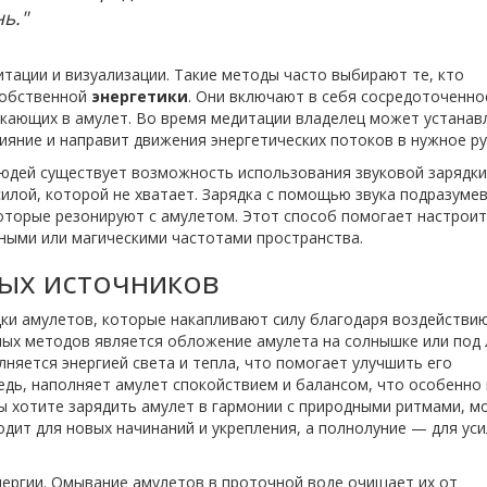
ь."
тации и визуализации. Такие методы часто выбирают те, кто
собственной
энергетики
. Они включают в себя сосредоточенно
икающих в амулет. Во время медитации владелец может устанав
лияние и направит движения энергетических потоков в нужное ру
юдей существует возможность использования звуковой зарядки
илой, которой не хватает. Зарядка с помощью звука подразуме
оторые резонируют с амулетом. Этот способ помогает настрои
ными или магическими частотами пространства.
ых источников
ки амулетов, которые накапливают силу благодаря воздействи
ных методов является обложение амулета на солнышке или под
няется энергией света и тепла, что помогает улучшить его
редь, наполняет амулет спокойствием и балансом, что особенно
вы хотите зарядить амулет в гармонии с природными ритмами, 
дит для новых начинаний и укрепления, а полнолуние — для ус
ергии. Омывание амулетов в проточной воде очищает их от