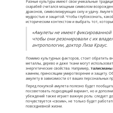
Разные культуры имеют свои уникальные традиции
скарабей считался мощным символом возрождени
драконов, символизирующих силу и удачу. Амулет
мудростью и защитой. Чтобы глубокознать, како
историческим контекстом и выбрать тот, который
«Амулеты не имеют фиксированной 
чтобы они резонировали с их владе
антропологии, доктор Лиза Краус.
Помимо культурных факторов, стоит обратить вн
металлы, дерево и даже ткани могут использоват
энергетические свойства. Например,
талисманы
камнем, приносящим умиротворение и защиту. О
амулету в зависимости от ваших персональных п
Перед покупкой амулета полезно будет пообщатьс
посоветовать подходящий вариант, но и дополни
убеждений также играет важную роль: следует д
почувствуется «своим», не только будет работат
повседневной жизни.