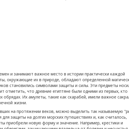
емен и занимают важное место в истории практически каждой
ты, окружающие их в природе, обладают определенной магичес
ников становились символами защиты и силы. Эти предметы носи
ит отметить, что древние египтяне были одними из первых, кто
х обрядах. Их амулеты, такие как скарабей, имели важное сакр
вечной жизни.
авших на протяжении веков, можно выделить так называемую "р
 для защиты на долгих морских путешествиях и, как считалось,
ты приобрели новую форму и значение. Например, крестики и
и оберегами, защищающими владельца от болезни и несчастья.