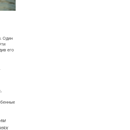
. Один
Эти
див его
т
,
обенные
им
иях