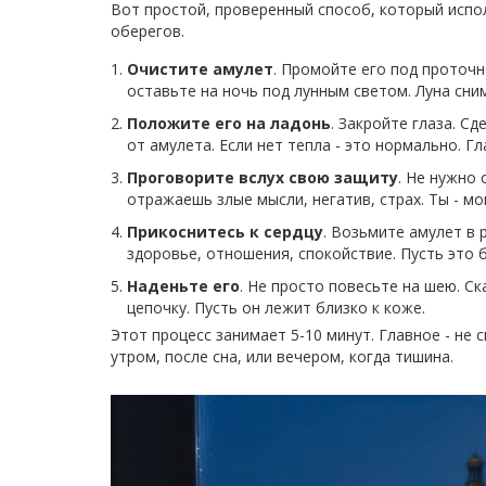
Вот простой, проверенный способ, который испол
оберегов.
Очистите амулет
. Промойте его под проточн
оставьте на ночь под лунным светом. Луна сни
Положите его на ладонь
. Закройте глаза. С
от амулета. Если нет тепла - это нормально. Г
Проговорите вслух свою защиту
. Не нужно
отражаешь злые мысли, негатив, страх. Ты - мо
Прикоснитесь к сердцу
. Возьмите амулет в 
здоровье, отношения, спокойствие. Пусть это 
Наденьте его
. Не просто повесьте на шею. Ск
цепочку. Пусть он лежит близко к коже.
Этот процесс занимает 5-10 минут. Главное - не с
утром, после сна, или вечером, когда тишина.