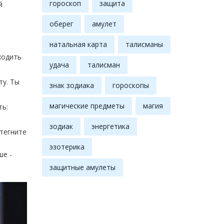
гороскоп
защита
й
оберег
амулет
натальная карта
талисманы
ходить
удача
талисман
ту. Ты
знак зодиака
гороскопы
магические предметы
магия
ть:
зодиак
энергетика
стегните
эзотерика
ше -
защитные амулеты