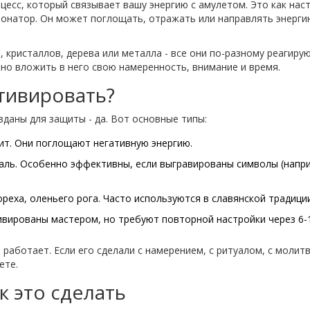
оцесс, который связывает вашу энергию с амулетом. Это как нас
зонатор. Он может поглощать, отражать или направлять энерги
 кристаллов, дерева или металла - все они по-разному реагиру
ужно вложить в него свою намеренность, внимание и время.
тивировать?
зданы для защиты - да. Вот основные типы:
тит. Они поглощают негативную энергию.
таль. Особенно эффективны, если выгравированы символы (напр
 ореха, оленьего рога. Часто используются в славянской традиции
тивированы мастером, но требуют повторной настройки через 6-
е работает. Если его сделали с намерением, с ритуалом, с молитв
ете.
к это сделать