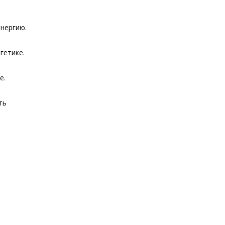
энергию.
гетике.
е.
ть