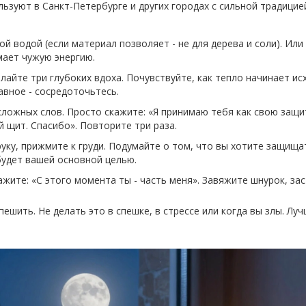
ьзуют в Санкт-Петербурге и других городах с сильной традицие
ой водой (если материал позволяет - не для дерева и соли). Или
мает чужую энергию.
делайте три глубоких вдоха. Почувствуйте, как тепло начинает ис
лавное - сосредоточьтесь.
 сложных слов. Просто скажите: «Я принимаю тебя как свою защи
й щит. Спасибо». Повторите три раза.
руку, прижмите к груди. Подумайте о том, что вы хотите защища
будет вашей основной целью.
ажите: «С этого момента ты - часть меня». Завяжите шнурок, за
пешить. Не делать это в спешке, в стрессе или когда вы злы. Луч