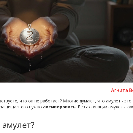
Агнита В
вствуете, что он не работает? Многие думают, что амулет - это
о защищал, его нужно
активировать
. Без активации амулет - ка
 амулет?