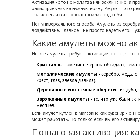
Активация - это не молитва или заклинание, а пр
радиоприемник на нужную волну. Амулет - это ре
только если вы его «настроили» под себя.
Нет универсального способа. Амулеты из серебра,
воздействие. Главное - не просто надеть его. Н
Какие амулеты можно ак
Не все амулеты требуют активации, но те, что со
Кристаллы
- аметист, черный обсидиан, гема
Металлические амулеты
- серебро, медь, с
крест, глаз, звезда Давида).
Деревянные и костяные обереги
- из дуба,
Заряженные амулеты
- те, что уже были ак
месяцев.
Если амулет куплен в магазине как сувенир - он н
может работать. Но только если вы его активиру
Пошаговая активация: ка