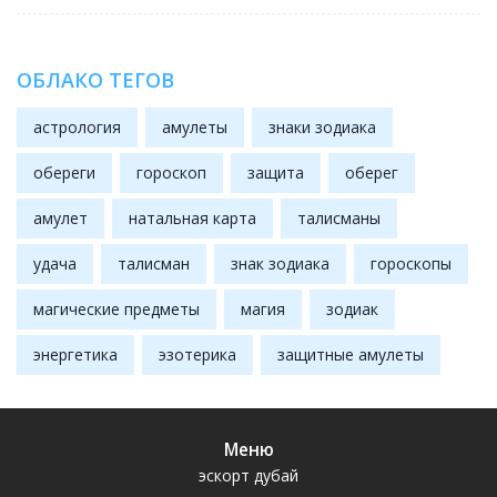
ОБЛАКО ТЕГОВ
астрология
амулеты
знаки зодиака
обереги
гороскоп
защита
оберег
амулет
натальная карта
талисманы
удача
талисман
знак зодиака
гороскопы
магические предметы
магия
зодиак
энергетика
эзотерика
защитные амулеты
Меню
эскорт дубай