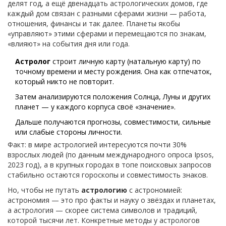
делят год, а ещё двенадцать астрологических домов, где
каждый дом связан с разными сферами жизни — работа,
отношения, финансы и так далее. Планеты якобы
«управляют» этими сферами и перемещаются по знакам,
«влияют» на события дня или года.
Астролог
строит личную карту (натальную карту) по
точному времени и месту рождения. Она как отпечаток,
который никто не повторит.
Затем анализируются положения Солнца, Луны и других
планет — у каждого корпуса своё «значение».
Дальше получаются прогнозы, совместимости, сильные
или слабые стороны личности.
Факт: в мире астрологией интересуются почти 30%
взрослых людей (по данным международного опроса Ipsos,
2023 год), а в крупных городах в топе поисковых запросов
стабильно остаются гороскопы и совместимость знаков.
Но, чтобы не путать
астрологию
с астрономией:
астрономия — это про факты и науку о звёздах и планетах,
а астрология — скорее система символов и традиций,
которой тысячи лет. Конкретные методы у астрологов