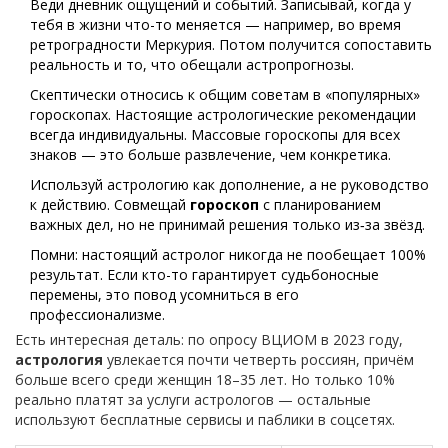
Веди дневник ощущений и событий. Записывай, когда у
тебя в жизни что-то меняется — например, во время
ретроградности Меркурия. Потом получится сопоставить
реальность и то, что обещали астропрогнозы.
Скептически относись к общим советам в «популярных»
гороскопах. Настоящие астрологические рекомендации
всегда индивидуальны. Массовые гороскопы для всех
знаков — это больше развлечение, чем конкретика.
Используй астрологию как дополнение, а не руководство
к действию. Совмещай
гороскоп
с планированием
важных дел, но не принимай решения только из‑за звёзд.
Помни: настоящий астролог никогда не пообещает 100%
результат. Если кто-то гарантирует судьбоносные
перемены, это повод усомниться в его
профессионализме.
Есть интересная деталь: по опросу ВЦИОМ в 2023 году,
астрология
увлекается почти четверть россиян, причём
больше всего среди женщин 18–35 лет. Но только 10%
реально платят за услуги астрологов — остальные
используют бесплатные сервисы и паблики в соцсетях.