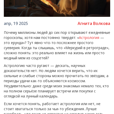
Агнита Волкова
апр, 19 2025
Почему миллионы людей до сих пор открывают ежедневные
гороскопы, хотя нам постоянно твердят: «
Астрология
—
это ерунда»? Тут явно что-то посложнее простого
суеверия. Когда ты слышишь, что «Меркурий в ретрограде»,
сложно понять: это реально влияет на жизнь или просто
модный мем из соцсетей?
Астрологию часто ругают — дескать, научных
доказательств нет. Но людям хочется верить, что их
сильные и слабые стороны можно прочитать по звёздам, а
периоды удачи как-то объясняются космосом.
Неудивительно: даже среди моих знакомых немало тех, кто
на полном серьёзе планирует встречи или покупки с
оглядкой на лунный календарь.
Если хочется понять, работает астрология или нет, не
стоит хвататься только за чьи-то убеждения. Лучше
разобрать, что реально известно на сегодня: какие есть