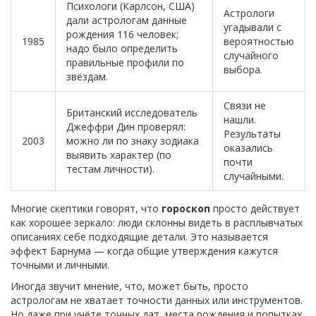
Психологи (Карлсон, США)
Астрологи
дали астрологам данные
угадывали с
рождения 116 человек;
1985
вероятностью
надо было определить
случайного
правильные профили по
выбора.
звёздам.
Связи не
Британский исследователь
нашли.
Джеффри Дин проверял:
Результаты
2003
можно ли по знаку зодиака
оказались
выявить характер (по
почти
тестам личности).
случайными.
Многие скептики говорят, что
гороскоп
просто действует
как хорошее зеркало: люди склонны видеть в расплывчатых
описаниях себе подходящие детали. Это называется
эффект Барнума — когда общие утверждения кажутся
точными и личными.
Иногда звучит мнение, что, может быть, просто
астрологам не хватает точности данных или инструментов.
Но даже при учёте точных дат, места рождения и попытках